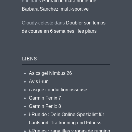
eric
dans
Portrait de marathonienne :
Barbara Sanchez, multi-sportive
Cloudy-celeste
dans
Doubler son temps
de course en 6 semaines : les plans
LIENS
Asics gel Nimbus 26
Avis i-run
casque conduction osseuse
Garmin Fenix 7
Garmin Fenix 8
i-Run.de : Dein Online-Spezialist für
Laufsport, Trailrunning und Fitness
i-Run.es : zapatillas y ropas de running