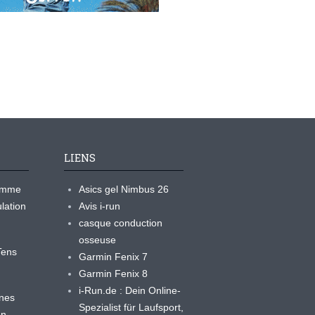
LIENS
ramme
Asics gel Nimbus 26
lation
Avis i-run
casque conduction
osseuse
yTens
Garmin Fenix 7
Garmin Fenix 8
i-Run.de : Dein Online-
ines
Spezialist für Laufsport,
en