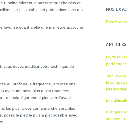
de running tolèrent le passage sur chemins et
NOS EXPE
illées car plus stables et protectrices face aux
Posez votre
 favorise quant à elle une meilleure accroche
ARTICLES
Myrtilles : 
performan
ef, vous devez modifier votre technique de
Test et avi
le compagn
se au profit de la fréquence, alternez une
intermédiai
es) avec une pose plus à plat (montées
tre buste légèrement plus vers l’avant.
Les difficul
ns les plus raides car la marche sera plus
Crampes en u
 posez le pied le plus à plat possible avec
vraiment r
te.