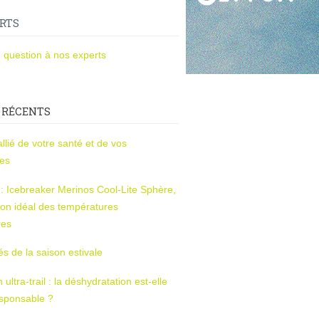
RTS
 question à nos experts
 RÉCENTS
l’allié de votre santé et de vos
ces
s : Icebreaker Merinos Cool-Lite Sphère,
on idéal des températures
res
tés de la saison estivale
ltra-trail : la déshydratation est-elle
esponsable ?