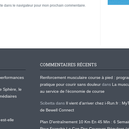
ite dans le navigateur pour mon prochain commentaire.
COMMENTAIRES RÉCENTS
os performances
Renforcement musculaire course à pied : prog
pratique pour courir sans douleur
dans
La muscu
te Sphère, le
au service de l’économie de course
médiaires
Scibetta
dans
Il vient d’arriver chez i-Run.fr : M
de Bewell Connect
est-elle
Plan D'entraînement 10 Km En 45 Min : 6 Sema
Pour Franchir Le Cap Des Coureurs Réguliers (