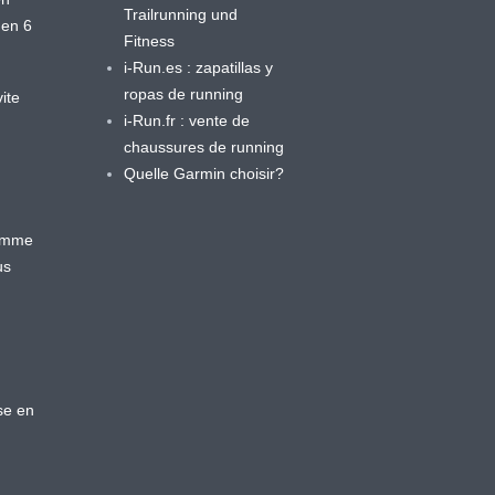
Trailrunning und
 en 6
Fitness
i-Run.es : zapatillas y
ropas de running
ite
i-Run.fr : vente de
chaussures de running
Quelle Garmin choisir?
ramme
us
se en