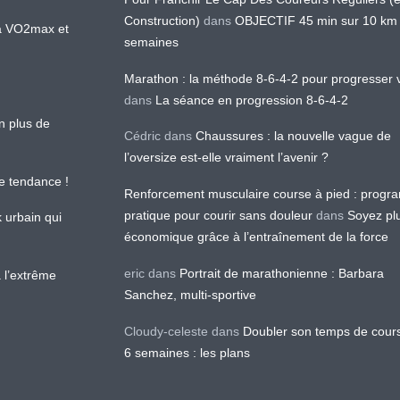
Construction)
dans
OBJECTIF 45 min sur 10 km
 la VO2max et
semaines
Marathon : la méthode 8-6-4-2 pour progresser v
dans
La séance en progression 8-6-4-2
en plus de
Cédric
dans
Chaussures : la nouvelle vague de
l’oversize est-elle vraiment l’avenir ?
le tendance !
Renforcement musculaire course à pied : prog
pratique pour courir sans douleur
dans
Soyez pl
k urbain qui
économique grâce à l’entraînement de la force
eric
dans
Portrait de marathonienne : Barbara
 l’extrême
Sanchez, multi-sportive
Cloudy-celeste
dans
Doubler son temps de cour
6 semaines : les plans