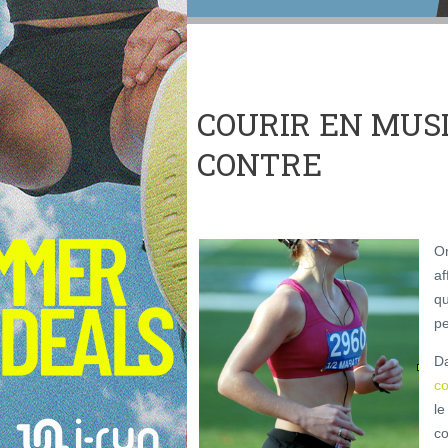
COURIR EN MUSI
CONTRE
O
af
qu
pe
D
co
le
co