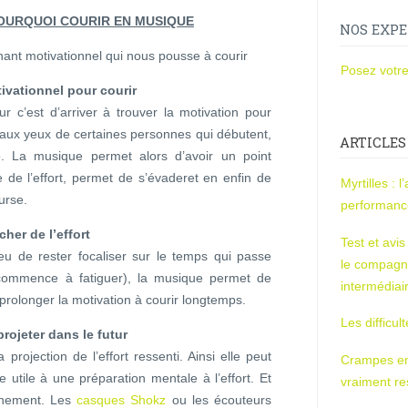
OURQUOI COURIR EN MUSIQUE
NOS EXPE
ant motivationnel qui nous pousse à courir
Posez votre
vationnel pour courir
r c’est d’arriver à trouver la motivation pour
e, aux yeux de certaines personnes qui débutent,
ARTICLES
ue. La musique permet alors d’avoir un point
 de l’effort, permet de s’évaderet en enfin de
Myrtilles : 
urse.
performan
her de l’effort
Test et avi
eu de rester focaliser sur le temps qui passe
le compagn
commence à fatiguer), la musique permet de
intermédiai
 prolonger la motivation à courir longtemps.
Les difficul
rojeter dans le futur
rojection de l’effort ressenti. Ainsi elle peut
Crampes en u
 utile à une préparation mentale à l’effort. Et
vraiment r
ainement. Les
casques Shokz
ou les écouteurs