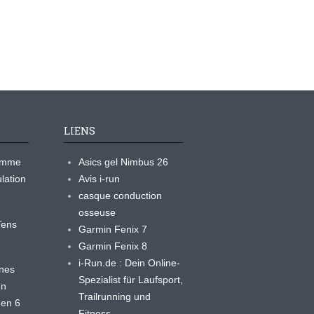
LIENS
ramme
Asics gel Nimbus 26
lation
Avis i-run
casque conduction
osseuse
yTens
Garmin Fenix 7
Garmin Fenix 8
i-Run.de : Dein Online-
ines
Spezialist für Laufsport,
en
Trailrunning und
 en 6
Fitness