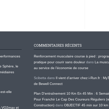
COMMENTAIRES RÉCENTS
os performances
Renforcement musculaire course à pied : prog
pratique pour courir sans douleur
dans
La muscu
te Sphère, le
au service de l’économie de course
médiaires
Scibetta
dans
Il vient d’arriver chez i-Run.fr : M
de Bewell Connect
est-elle
Plan D'entraînement 10 Km En 45 Min : 6 Sema
Pour Franchir Le Cap Des Coureurs Réguliers (
Construction)
dans
OBJECTIF 45 min sur 10 km
 la VO2max et