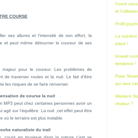
Courir sous
.
et l’utilisa
OTRE COURSE
Profil psych
ler ses allures et l’intensité de son effort, la
La nutrition
re et peut même détourner le coureur de ses
place !
Gravel runn
tendance !
e majeur pour le coureur. Les problèmes de
Polar Stree
de traverser routes et la nuit. Le fait d’être
qui veut ca
les risques de se faire renverser.
ensation de course la nuit
Western St
un MP3 peut chez certaines personnes avoir un
chaleur ?
i agit sur l’équilibre. La nuit ,cet effet peut être
 où le terrains est plus instable.
oche naturaliste du trail
urs, courir en musique dans la nature c’est se