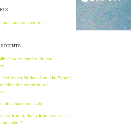
RTS
 question à nos experts
 RÉCENTS
l’allié de votre santé et de vos
ces
s : Icebreaker Merinos Cool-Lite Sphère,
on idéal des températures
res
tés de la saison estivale
ltra-trail : la déshydratation est-elle
esponsable ?