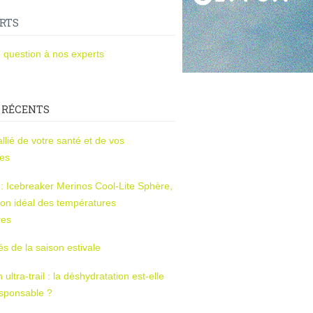
RTS
 question à nos experts
 RÉCENTS
l’allié de votre santé et de vos
ces
s : Icebreaker Merinos Cool-Lite Sphère,
on idéal des températures
res
tés de la saison estivale
ltra-trail : la déshydratation est-elle
esponsable ?