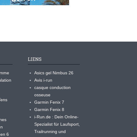
LIENS
ramme
Asics gel Nimbus 26
lation
Avis i-run
casque conduction
osseuse
yTens
Garmin Fenix 7
Garmin Fenix 8
i-Run.de : Dein Online-
ines
Spezialist für Laufsport,
en
Trailrunning und
 en 6