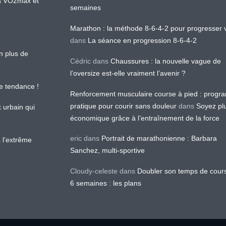
 la VO2max et
semaines
Marathon : la méthode 8-6-4-2 pour progresser v
dans
La séance en progression 8-6-4-2
en plus de
Cédric
dans
Chaussures : la nouvelle vague de
l’oversize est-elle vraiment l’avenir ?
le tendance !
Renforcement musculaire course à pied : prog
pratique pour courir sans douleur
dans
Soyez pl
k urbain qui
économique grâce à l’entraînement de la force
eric
dans
Portrait de marathonienne : Barbara
 l’extrême
Sanchez, multi-sportive
Cloudy-celeste
dans
Doubler son temps de cour
6 semaines : les plans