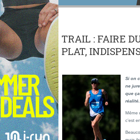
TRAIL : FAIRE 
PLAT, INDISPENS
Si on 
ne jure
que ça
réalité.
Même u
c’est e
Beauco
mais ils