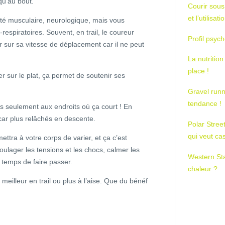
qu’au bout.
Courir sous
et l’utilisa
té musculaire, neurologique, mais vous
respiratoires. Souvent, en trail, le coureur
Profil psych
sur sa vitesse de déplacement car il ne peut
La nutrition
place !
r sur le plat, ça permet de soutenir ses
Gravel runn
tendance !
 pas seulement aux endroits où ça court ! En
car plus relâchés en descente.
Polar Stree
qui veut ca
ettra à votre corps de varier, et ça c’est
oulager les tensions et les chocs, calmer les
Western St
 temps de faire passer.
chaleur ?
meilleur en trail ou plus à l’aise. Que du bénéf