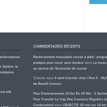
COMMENTAIRES RÉCENTS
os performances
Renforcement musculaire course à pied : prog
pratique pour courir sans douleur
dans
La muscu
te Sphère, le
au service de l’économie de course
médiaires
Scibetta
dans
Il vient d’arriver chez i-Run.fr : M
de Bewell Connect
est-elle
Plan D'entraînement 10 Km En 45 Min : 6 Sema
Pour Franchir Le Cap Des Coureurs Réguliers (
Construction)
dans
OBJECTIF 45 min sur 10 km