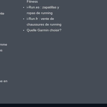
Fitness
i-Run.es : zapatillas y
ropas de running
ite
i-Run.fr : vente de
chaussures de running
Quelle Garmin choisir?
ramme
us
se en