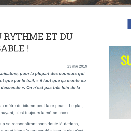
DU RYTHME ET DU
ABLE !
23 mai 2019
caricature, pour la plupart des coureurs qui
nt que par le trail, « il faut que ça monte ou
 descende ». On n’est pas très loin de la
n mètre de bitume peut faire peur… Le plat,
nnuyant, c’est toujours la même chose.
up se reconnaîtront sans doute là-dedans,
 auront bien sûr tort car délaisser le plat c’est