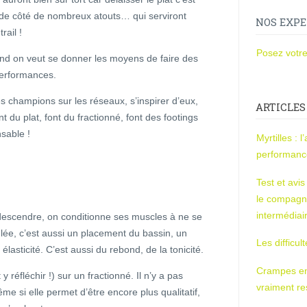
de côté de nombreux atouts… qui serviront
NOS EXPE
trail !
Posez votre
and on veut se donner les moyens de faire des
performances.
es champions sur les réseaux, s’inspirer d’eux,
ARTICLES
nt du plat, font du fractionné, font des footings
nsable !
Myrtilles : 
performan
Test et avi
le compagn
intermédiai
descendre, on conditionne ses muscles à ne se
lée, c’est aussi un placement du bassin, un
Les difficul
lasticité. C’est aussi du rebond, de la tonicité.
Crampes en u
y réfléchir !) sur un fractionné. Il n’y a pas
vraiment r
ême si elle permet d’être encore plus qualitatif,