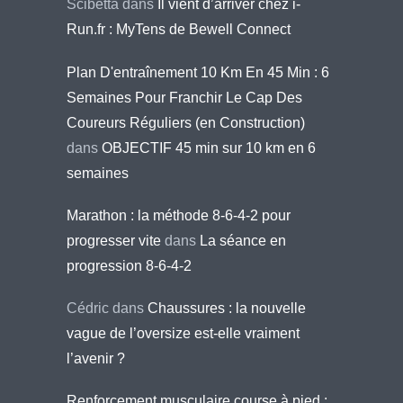
Scibetta
dans
Il vient d’arriver chez i-
Run.fr : MyTens de Bewell Connect
Plan D'entraînement 10 Km En 45 Min : 6
Semaines Pour Franchir Le Cap Des
Coureurs Réguliers (en Construction)
dans
OBJECTIF 45 min sur 10 km en 6
semaines
Marathon : la méthode 8-6-4-2 pour
progresser vite
dans
La séance en
progression 8-6-4-2
Cédric
dans
Chaussures : la nouvelle
vague de l’oversize est-elle vraiment
l’avenir ?
Renforcement musculaire course à pied :