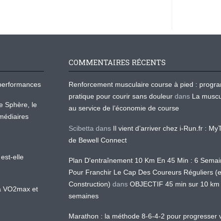
COMMENTAIRES RÉCENTS
os performances
Renforcement musculaire course à pied : prog
pratique pour courir sans douleur
dans
La muscu
te Sphère, le
au service de l’économie de course
médiaires
Scibetta
dans
Il vient d’arriver chez i-Run.fr : M
de Bewell Connect
est-elle
Plan D'entraînement 10 Km En 45 Min : 6 Sema
Pour Franchir Le Cap Des Coureurs Réguliers (
Construction)
dans
OBJECTIF 45 min sur 10 km
 la VO2max et
semaines
Marathon : la méthode 8-6-4-2 pour progresser v