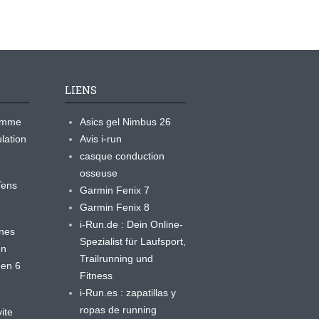
LIENS
ramme
Asics gel Nimbus 26
lation
Avis i-run
casque conduction
osseuse
yTens
Garmin Fenix 7
Garmin Fenix 8
i-Run.de : Dein Online-
ines
Spezialist für Laufsport,
en
Trailrunning und
 en 6
Fitness
i-Run.es : zapatillas y
ropas de running
ite