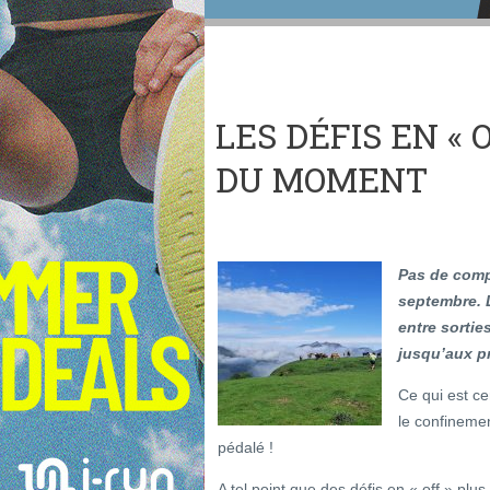
LES DÉFIS EN « 
DU MOMENT
Pas de comp
septembre. L
entre sorties
jusqu’aux p
Ce qui est ce
le confinemen
pédalé !
A tel point que des défis en « off » pl