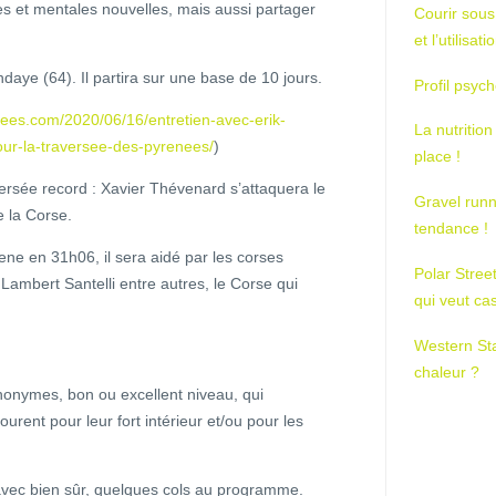
es et mentales nouvelles, mais aussi partager
Courir sous
et l’utilisa
daye (64). Il partira sur une base de 10 jours.
Profil psych
nees.com/2020/06/16/entretien-avec-erik-
La nutrition
our-la-traversee-des-pyrenees/
)
place !
versée record : Xavier Thévenard s’attaquera le
Gravel runn
e la Corse.
tendance !
ne en 31h06, il sera aidé par les corses
Polar Stree
 Lambert Santelli entre autres, le Corse qui
qui veut ca
Western St
chaleur ?
nonymes, bon ou excellent niveau, qui
urent pour leur fort intérieur et/ou pour les
avec bien sûr, quelques cols au programme.