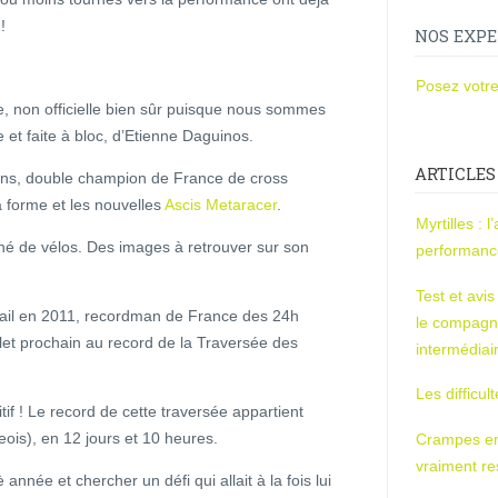
!
NOS EXPE
Posez votre
e, non officielle bien sûr puisque nous sommes
et faite à bloc, d’Etienne Daguinos.
ARTICLES
 ans, double champion de France de cross
sa forme et les nouvelles
Ascis Metaracer
.
Myrtilles : 
né de vélos. Des images à retrouver sur son
performan
Test et avi
ail en 2011, recordman de France des 24h
le compagn
llet prochain au record de la Traversée des
intermédiai
Les difficul
f ! Le record de cette traversée appartient
ois), en 12 jours et 10 heures.
Crampes en u
vraiment r
année et chercher un défi qui allait à la fois lui