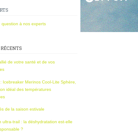
RTS
 question à nos experts
 RÉCENTS
l’allié de votre santé et de vos
ces
s : Icebreaker Merinos Cool-Lite Sphère,
on idéal des températures
res
tés de la saison estivale
ltra-trail : la déshydratation est-elle
esponsable ?