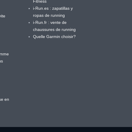
Fitness
i-Run.es : zapatillas y
ropas de running
ite
i-Run.fr : vente de
chaussures de running
Quelle Garmin choisir?
ramme
us
se en