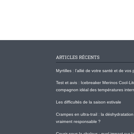
ARTICLES RÉCENTS
Myrtilles : l’allié de votre santé et de v
Test et avis : Icebreaker Merinos Cool-Li
compagnon idéal des températures inter
Les difficultés de la saison estivale
Crampes en ultra-trail : la déshydratation 
vraiment responsable ?
Courir sous la chaleur : quel impact sur