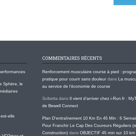
COMMENTAIRES RÉCENTS
os performances
Renforcement musculaire course à pied : prog
pratique pour courir sans douleur
dans
La muscu
te Sphère, le
au service de l’économie de course
médiaires
Scibetta
dans
Il vient d’arriver chez i-Run.fr : M
de Bewell Connect
est-elle
Plan D'entraînement 10 Km En 45 Min : 6 Sema
Pour Franchir Le Cap Des Coureurs Réguliers (
Construction)
dans
OBJECTIF 45 min sur 10 km
 la VO2max et