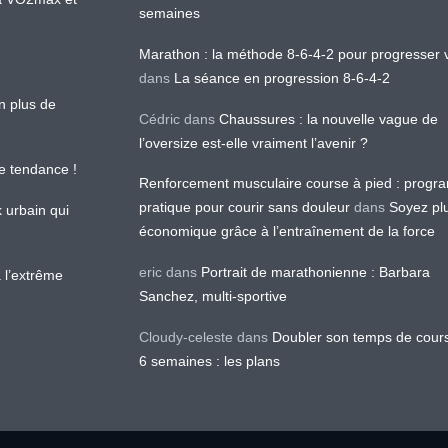
semaines
Marathon : la méthode 8-6-4-2 pour progresser v
dans
La séance en progression 8-6-4-2
en plus de
Cédric
dans
Chaussures : la nouvelle vague de
l’oversize est-elle vraiment l’avenir ?
le tendance !
Renforcement musculaire course à pied : prog
pratique pour courir sans douleur
dans
Soyez pl
k urbain qui
économique grâce à l’entraînement de la force
eric
dans
Portrait de marathonienne : Barbara
 l’extrême
Sanchez, multi-sportive
Cloudy-celeste
dans
Doubler son temps de cour
6 semaines : les plans