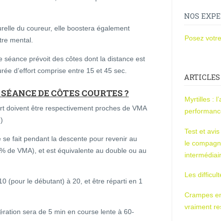
NOS EXPE
urelle du coureur, elle boostera également
Posez votre
re mental.
 séance prévoit des côtes dont la distance est
ée d’effort comprise entre 15 et 45 sec.
ARTICLES
SÉANCE DE CÔTES COURTES ?
Myrtilles : 
ffort doivent être respectivement proches de VMA
performan
)
Test et avi
e se fait pendant la descente pour revenir au
le compagn
0% de VMA), et est équivalente au double ou au
intermédiai
Les difficul
0 (pour le débutant) à 20, et être réparti en 1
Crampes en u
vraiment r
pération sera de 5 min en course lente à 60-