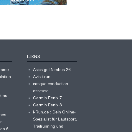
LIENS
ramme
Asics gel Nimbus 26
lation
Avis i-run
casque conduction
osseuse
yTens
Garmin Fenix 7
Garmin Fenix 8
i-Run.de : Dein Online-
ines
Spezialist für Laufsport,
en
Trailrunning und
 en 6