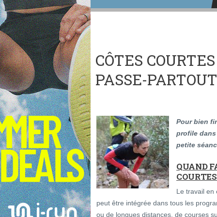
CÔTES COURTES 
PASSE-PARTOUT 
Pour bien fi
profile dan
petite séanc
QUAND FA
COURTES
Le travail en
peut être intégrée dans tous les progr
ou de longues distances, de courses sur