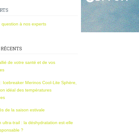
RTS
 question à nos experts
 RÉCENTS
l’allié de votre santé et de vos
ces
s : Icebreaker Merinos Cool-Lite Sphère,
on idéal des températures
res
tés de la saison estivale
ltra-trail : la déshydratation est-elle
esponsable ?