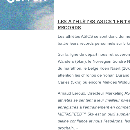
LES ATHLÈTES ASICS TENT
RECORDS
Les athlètes ASICS se sont donc donnés
battre leurs records personnels sur 5 
Sur la ligne de départ nous retrouvero
Wanders (5km), le Norvégien Sondre No
du marathon, le Belge Koen Naert (10km
attention les chronos de Yohan Durand
Carles (5km) ou encore Mekdes Wold
Arnaud Leroux, Directeur Marketing A
athlètes se sentent à leur meilleur nive
enregistrés à l’entrainement en compétit
METASPEED™ Sky est un outil supplémen
pleine confiance et nous l’espérons, les 
prochai
n. »