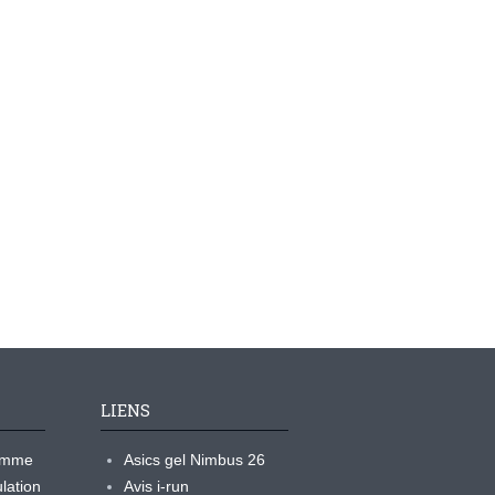
LIENS
ramme
Asics gel Nimbus 26
lation
Avis i-run