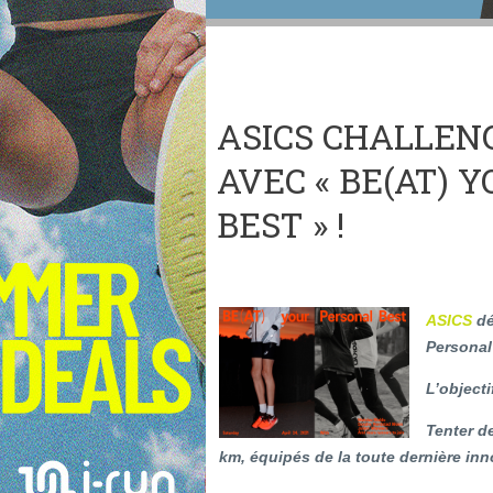
ASICS CHALLEN
AVEC « BE(AT) 
BEST » !
ASICS
dé
Personal 
L’objecti
Tenter d
km, équipés de la toute dernière in