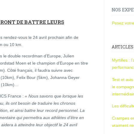
NOS EXPE
ERONT DE BATTRE LEURS
Posez votre
 rendez-vous le 24 avril prochain afin de
km ou 10 km.
ARTICLES
ns le double recordman d’Europe, Julien
Myrtilles : 
rdstad Moen et le champion d’Europe en titre
performan
). Côté français, il faudra suivre avec
 (10km), Felix Bour (5km), Johanna Geyer
Test et avi
u (10km)…
le compagn
intermédiai
SICS France : «
Nous savons que lorsque les
au, ils ont besoin de traduire les chronos
Les difficul
ion, et ainsi battre leur record personnel. La
taire qui permettra aux athlètes d’être en
Crampes en u
aidera à atteindre leur objectif le 24 avril
vraiment r