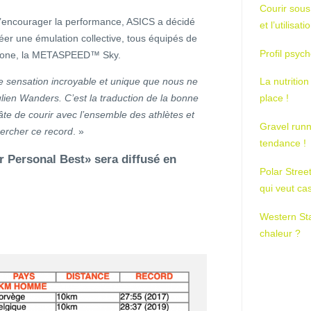
Courir sous
d’encourager la performance, ASICS a décidé
et l’utilisa
réer une émulation collective, tous équipés de
Profil psych
arbone, la METASPEED™ Sky.
ne sensation incroyable et unique que nous ne
La nutrition
lien Wanders. C’est la traduction de la bonne
place !
hâte de courir avec l’ensemble des athlètes et
Gravel runn
hercher ce record
. »
tendance !
 Personal Best» sera diffusé en
Polar Stree
qui veut ca
Western St
chaleur ?