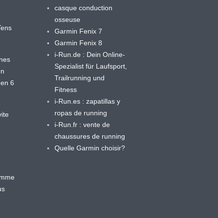
casque conduction
osseuse
yTens
Garmin Fenix 7
Garmin Fenix 8
i-Run.de : Dein Online-
ines
Spezialist für Laufsport,
en
Trailrunning und
 en 6
Fitness
i-Run.es : zapatillas y
ropas de running
ite
i-Run.fr : vente de
chaussures de running
Quelle Garmin choisir?
ramme
us