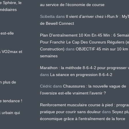
te Sphère, le
au service de l’économie de course
médiaires
Scibetta
dans
Il vient d’arriver chez i-Run.fr : M
de Bewell Connect
est-elle
Plan D'entraînement 10 Km En 45 Min : 6 Sema
Pour Franchir Le Cap Des Coureurs Réguliers (
Construction)
dans
OBJECTIF 45 min sur 10 km
 la VO2max et
semaines
Marathon : la méthode 8-6-4-2 pour progresser v
dans
La séance en progression 8-6-4-2
en plus de
Cédric
dans
Chaussures : la nouvelle vague de
l’oversize est-elle vraiment l’avenir ?
le tendance !
Renforcement musculaire course à pied : prog
pratique pour courir sans douleur
dans
Soyez pl
k urbain qui
économique grâce à l’entraînement de la force