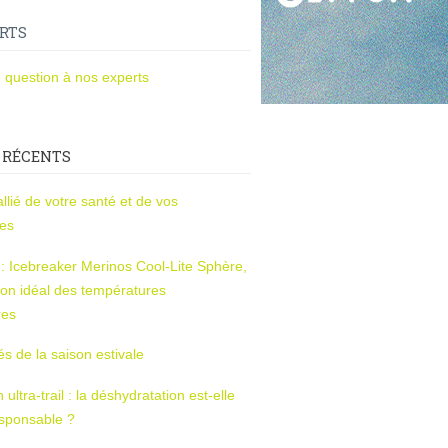
RTS
 question à nos experts
 RÉCENTS
l’allié de votre santé et de vos
ces
s : Icebreaker Merinos Cool-Lite Sphère,
on idéal des températures
res
tés de la saison estivale
ltra-trail : la déshydratation est-elle
esponsable ?