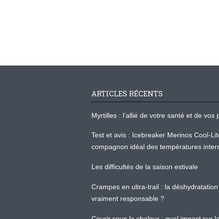
ARTICLES RÉCENTS
Myrtilles : l’allié de votre santé et de v
Test et avis : Icebreaker Merinos Cool-Li
compagnon idéal des températures inter
Les difficultés de la saison estivale
Crampes en ultra-trail : la déshydratation 
vraiment responsable ?
Courir sous la chaleur : quel impact sur