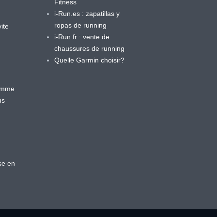
Fitness
i-Run.es : zapatillas y
ropas de running
ite
i-Run.fr : vente de
chaussures de running
Quelle Garmin choisir?
ramme
us
se en