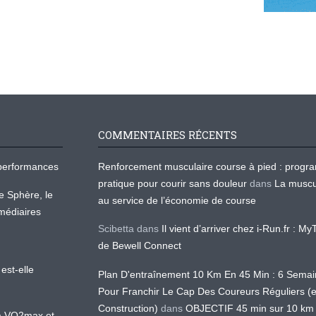
COMMENTAIRES RÉCENTS
os performances
Renforcement musculaire course à pied : prog
pratique pour courir sans douleur
dans
La muscu
te Sphère, le
au service de l’économie de course
médiaires
Scibetta
dans
Il vient d’arriver chez i-Run.fr : M
de Bewell Connect
est-elle
Plan D'entraînement 10 Km En 45 Min : 6 Sema
Pour Franchir Le Cap Des Coureurs Réguliers (
Construction)
dans
OBJECTIF 45 min sur 10 km
 la VO2max et