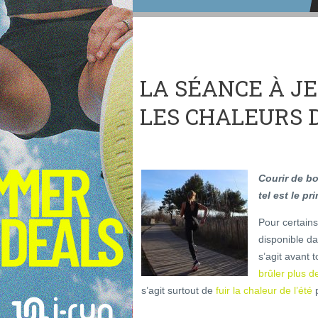
LA SÉANCE À J
LES CHALEURS 
Courir de bo
tel est le pr
Pour certains
disponible da
s’agit avant
brûler plus d
s’agit surtout de
fuir la chaleur de l’été
p