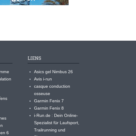
LIENS
ramme
Asics gel Nimbus 26
lation
Avis i-run
casque conduction
osseuse
yTens
Garmin Fenix 7
Garmin Fenix 8
i-Run.de : Dein Online-
ines
Spezialist für Laufsport,
en
Trailrunning und
 en 6