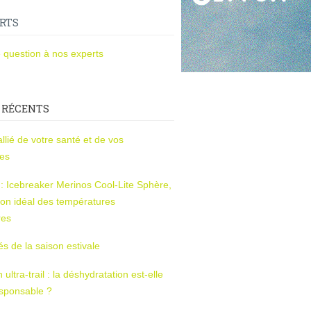
RTS
 question à nos experts
 RÉCENTS
l’allié de votre santé et de vos
ces
s : Icebreaker Merinos Cool-Lite Sphère,
on idéal des températures
res
tés de la saison estivale
ltra-trail : la déshydratation est-elle
esponsable ?