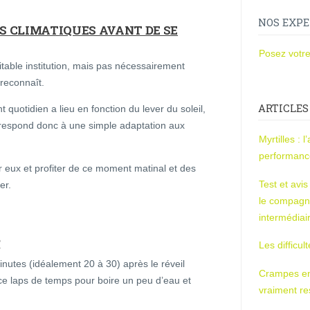
NOS EXPE
S CLIMATIQUES AVANT DE SE
Posez votre
table institution, mais pas nécessairement
 reconnaît.
ARTICLES
 quotidien a lieu en fonction du lever du soleil,
orrespond donc à une simple adaptation aux
Myrtilles : 
performan
eux et profiter de ce moment matinal et des
Test et avi
er.
le compagn
intermédiai
?
Les difficul
utes (idéalement 20 à 30) après le réveil
Crampes en u
e ce laps de temps pour boire un peu d’eau et
vraiment r