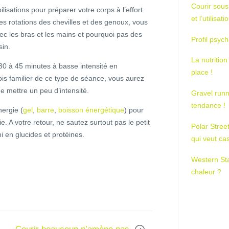
Courir sous
isations pour préparer votre corps à l’effort.
et l’utilisa
s rotations des chevilles et des genoux, vous
vec les bras et les mains et pourquoi pas des
Profil psych
sin.
La nutrition
30 à 45 minutes à basse intensité en
place !
ois familier de ce type de séance, vous aurez
e mettre un peu d’intensité.
Gravel runn
tendance !
ergie (
gel
,
barre
,
boisson énergétique
) pour
. A votre retour, ne sautez surtout pas le petit
Polar Stree
hi en glucides et protéines.
qui veut ca
Western St
chaleur ?