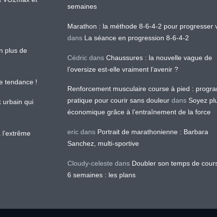
semaines
Marathon : la méthode 8-6-4-2 pour progresser v
dans
La séance en progression 8-6-4-2
en plus de
Cédric
dans
Chaussures : la nouvelle vague de
l’oversize est-elle vraiment l’avenir ?
le tendance !
Renforcement musculaire course à pied : prog
pratique pour courir sans douleur
dans
Soyez pl
k urbain qui
économique grâce à l’entraînement de la force
eric
dans
Portrait de marathonienne : Barbara
 l’extrême
Sanchez, multi-sportive
Cloudy-celeste
dans
Doubler son temps de cour
6 semaines : les plans