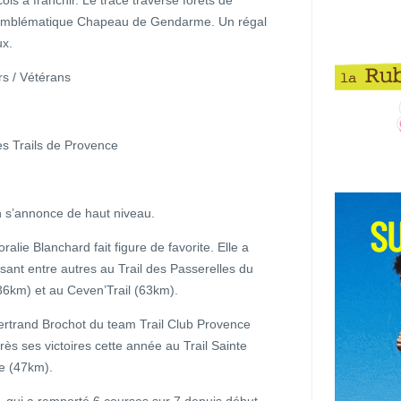
ols à franchir. Le tracé traverse forêts de
l’emblématique Chapeau de Gendarme. Un régal
ux.
rs / Vétérans
s Trails de Provence
on s’annonce de haut niveau.
alie Blanchard fait figure de favorite. Elle a
sant entre autres au Trail des Passerelles du
36km) et au Ceven’Trail (63km).
ertrand Brochot du team Trail Club Provence
rès ses victoires cette année au Trail Sainte
te (47km).
 qui a remporté 6 courses sur 7 depuis début