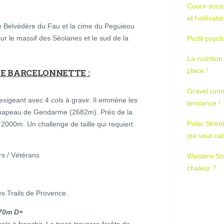
Courir sous
et l’utilisa
 Belvédère du Fau et la cime du Peguieou
ur le massif des Séolanes et le sud de la
Profil psych
La nutrition
place !
DE BARCELONNETTE :
Gravel runn
igeant avec 4 cols à gravir. Il emmène les
tendance !
Chapeau de Gendarme (2682m). Près de la
Polar Stree
2000m. Un challenge de taille qui requiert
qui veut ca
rs / Vétérans
Western St
chaleur ?
s Trails de Provence.
070m D+