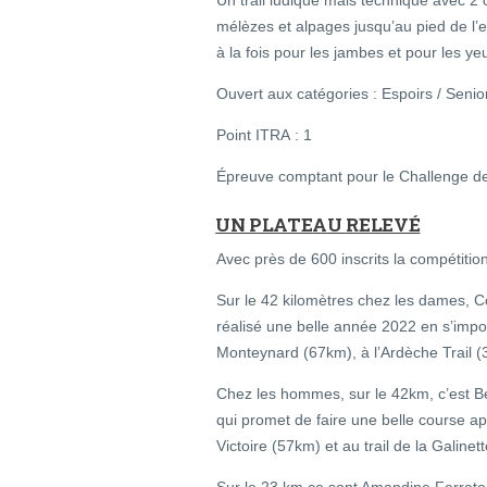
Un trail ludique mais technique avec 2 c
mélèzes et alpages jusqu’au pied de 
à la fois pour les jambes et pour les ye
Ouvert aux catégories : Espoirs / Senio
Point ITRA : 1
Épreuve comptant pour le Challenge de
UN PLATEAU RELEVÉ
Avec près de 600 inscrits la compétiti
Sur le 42 kilomètres chez les dames, Cor
réalisé une belle année 2022 en s’impo
Monteynard (67km), à l’Ardèche Trail (
Chez les hommes, sur le 42km, c’est B
qui promet de faire une belle course ap
Victoire (57km) et au trail de la Galinet
Sur le 23 km ce sont Amandine Ferrato,