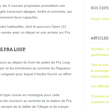
p, les 4 courses proposées promettent une
NOS EXPE
agés traversant alpages, forêts et sommets, qui
einement leurs capacités.
Posez votre
ucles habituelles, dont le parcours Open (12
te année avec un départ et une arrivée sur Pra
ARTICLES
DE PRA LOUP
Myrtilles : 
performan
cours au départ du front de pistes de Pra Loup
Test et avi
asser et les emmènera au sommet du Peguieou
le compagn
 exigeant pour lequel il faudra fournir un effort
intermédiai
Les difficul
nt typé course en montagne pour cette
Crampes en u
 les coureurs au sommet de la station de Pra
vraiment r
versant de la Vallée de l’Ubaye et de tutoyer