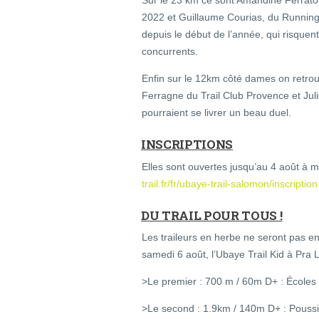
2022 et Guillaume Courias, du Running
depuis le début de l’année, qui risquent
concurrents.
Enfin sur le 12km côté dames on retro
Ferragne du Trail Club Provence et Jul
pourraient se livrer un beau duel.
INSCRIPTIONS
Elles sont ouvertes jusqu’au 4 août à 
trail.fr/fr/ubaye-trail-salomon/inscriptio
DU TRAIL POUR TOUS !
Les traileurs en herbe ne seront pas e
samedi 6 août, l’Ubaye Trail Kid à Pra
>Le premier : 700 m / 60m D+ : Écoles 
>Le second : 1.9km / 140m D+ : Poussi