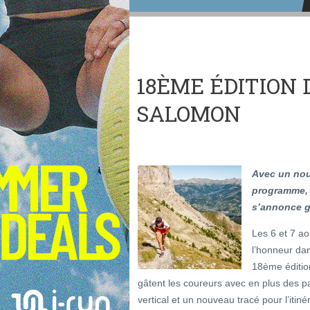
18ÈME ÉDITION 
SALOMON
Avec un nou
programme, 
s’annonce g
Les 6 et 7 a
l’honneur dan
18ème éditio
gâtent les coureurs avec en plus des pa
vertical et un nouveau tracé pour l’itin