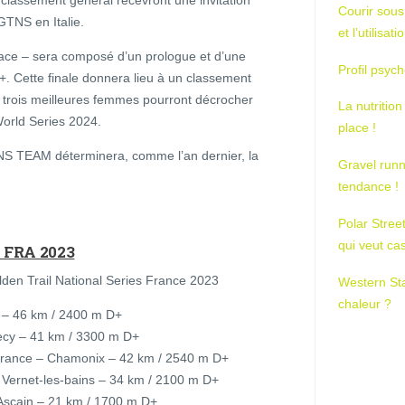
classement général recevront une invitation
Courir sous
GTNS en Italie.
et l’utilisa
 Race – sera composé d’un prologue et d’une
Profil psych
. Cette finale donnera lieu à un classement
 trois meilleures femmes pourront décrocher
La nutrition
World Series 2024.
place !
NS TEAM déterminera, comme l’an dernier, la
Gravel runn
tendance !
Polar Stree
qui veut ca
FRA 2023
Golden Trail National Series France 2023
Western St
chaleur ?
n – 46 km / 2400 m D+
ecy – 41 km / 3300 m D+
 France – Chamonix – 42 km / 2540 m D+
 Vernet-les-bains – 34 km / 2100 m D+
 Ascain – 21 km / 1700 m D+