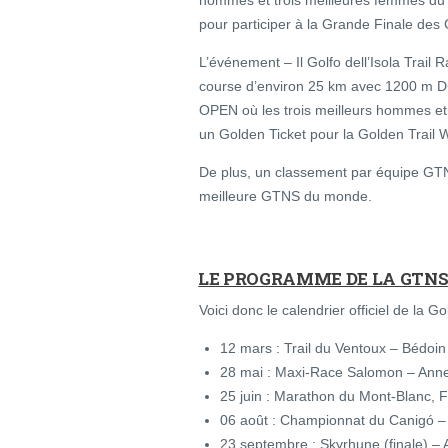
hommes et trois meilleures femmes du 
pour participer à la Grande Finale des 
L’événement – Il Golfo dell’Isola Trail
course d’environ 25 km avec 1200 m D+
OPEN où les trois meilleurs hommes et
un Golden Ticket pour la Golden Trail 
De plus, un classement par équipe GT
meilleure GTNS du monde.
LE PROGRAMME DE LA GTNS 
Voici donc le calendrier officiel de la 
12 mars : Trail du Ventoux – Bédoi
28 mai : Maxi-Race Salomon – Ann
25 juin : Marathon du Mont-Blanc,
06 août : Championnat du Canigó –
23 septembre : Skyrhune (finale) –