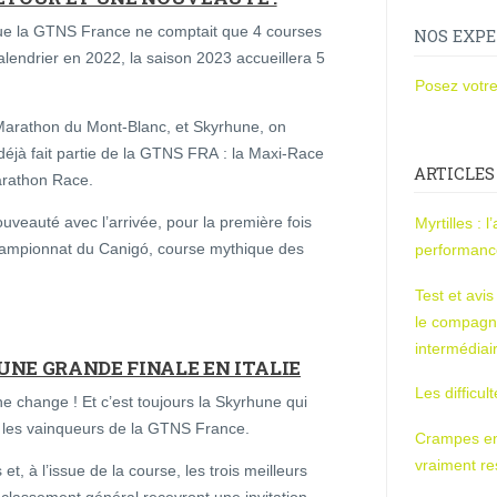
ue la GTNS France ne comptait que 4 courses
NOS EXPE
alendrier en 2022, la saison 2023 accueillera 5
Posez votre
 Marathon du Mont-Blanc, et Skyrhune, on
déjà fait partie de la GTNS FRA : la Maxi-Race
ARTICLES
arathon Race.
uveauté avec l’arrivée, pour la première fois
Myrtilles : 
 Championnat du Canigó, course mythique des
performan
Test et avi
le compagn
intermédiai
UNE GRANDE FINALE EN ITALIE
Les difficul
ne change ! Et c’est toujours la Skyrhune qui
ir les vainqueurs de la GTNS France.
Crampes en u
vraiment r
et, à l’issue de la course, les trois meilleurs