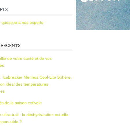
RTS
 question à nos experts
 RÉCENTS
l’allié de votre santé et de vos
ces
s : Icebreaker Merinos Cool-Lite Sphère,
on idéal des températures
res
tés de la saison estivale
ltra-trail : la déshydratation est-elle
esponsable ?