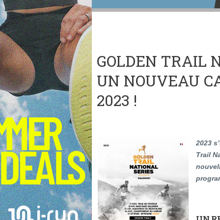
GOLDEN TRAIL N
UN NOUVEAU C
2023 !
2023 s
Trail N
nouvel
progra
UN R