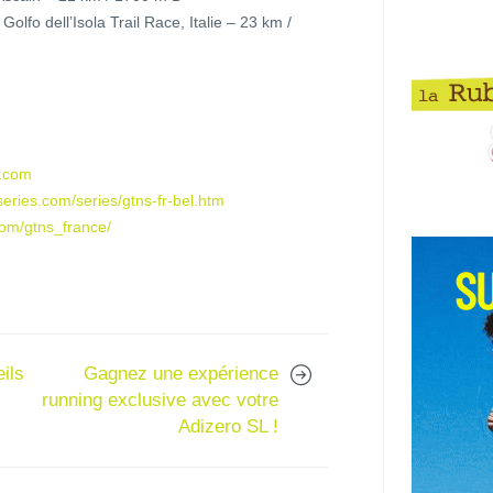
olfo dell’Isola Trail Race, Italie – 23 km /
s.com
series.com/series/gtns-fr-bel.htm
com/gtns_france/
ils
Gagnez une expérience
running exclusive avec votre
Adizero SL !