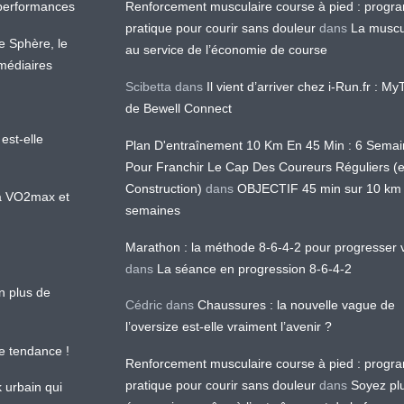
os performances
Renforcement musculaire course à pied : prog
pratique pour courir sans douleur
dans
La muscu
te Sphère, le
au service de l’économie de course
médiaires
Scibetta
dans
Il vient d’arriver chez i-Run.fr : M
de Bewell Connect
est-elle
Plan D'entraînement 10 Km En 45 Min : 6 Sema
Pour Franchir Le Cap Des Coureurs Réguliers (
Construction)
dans
OBJECTIF 45 min sur 10 km
 la VO2max et
semaines
Marathon : la méthode 8-6-4-2 pour progresser v
dans
La séance en progression 8-6-4-2
en plus de
Cédric
dans
Chaussures : la nouvelle vague de
l’oversize est-elle vraiment l’avenir ?
le tendance !
Renforcement musculaire course à pied : prog
pratique pour courir sans douleur
dans
Soyez pl
k urbain qui