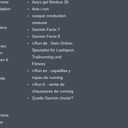
ramme
Asics gel Nimbus 26
lation
Avis i-run
casque conduction
osseuse
yTens
Garmin Fenix 7
Garmin Fenix 8
i-Run.de : Dein Online-
ines
Spezialist für Laufsport,
en
Trailrunning und
 en 6
Fitness
i-Run.es : zapatillas y
ropas de running
ite
i-Run.fr : vente de
chaussures de running
Quelle Garmin choisir?
ramme
us