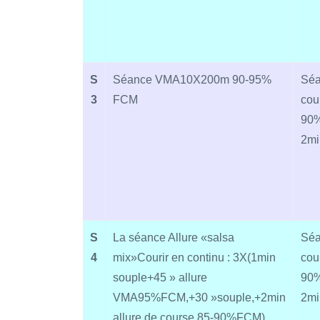
S
Séance VMA10X200m 90-95%
Séa
3
FCM
cou
90%
2mi
S
La séance Allure «salsa
Séa
4
mix»Courir en continu : 3X(1min
cou
souple+45 » allure
90%
VMA95%FCM,+30 »souple,+2min
2mi
allure de course 85-90%FCM)