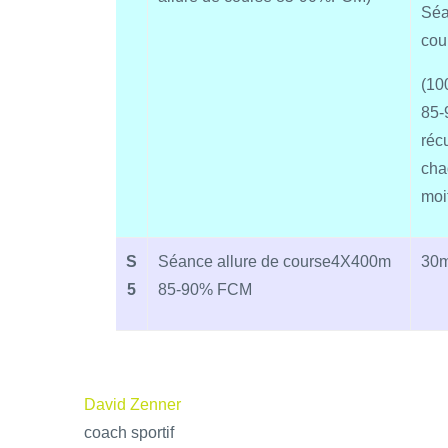
Séa
cou
(1
85
réc
cha
moi
S
Séance allure de course4X400m
30m
5
85-90% FCM
David Zenner
coach sportif