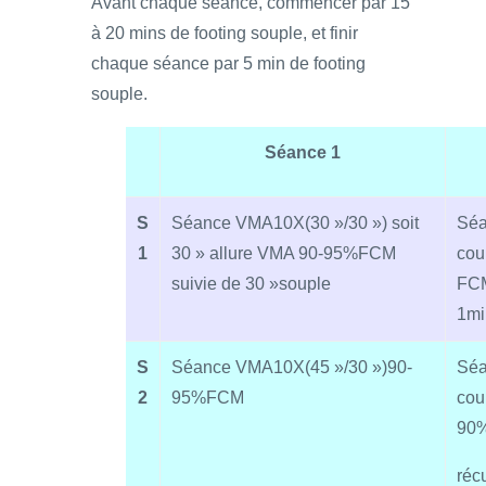
Avant chaque séance, commencer par 15
à 20 mins de footing souple, et finir
chaque séance par 5 min de footing
souple.
Séance 1
S
Séance VMA10X(30 »/30 ») soit
Séa
1
30 » allure VMA 90-95%FCM
cou
suivie de 30 »souple
FCM
1mi
S
Séance VMA10X(45 »/30 »)90-
Séa
2
95%FCM
cou
90
réc