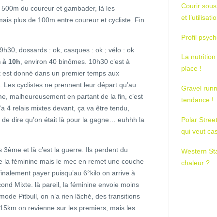
Courir sous
 à 500m du coureur et gambader, là les
et l’utilisa
amais plus de 100m entre coureur et cycliste. Fin
Profil psych
9h30, dossards : ok, casques : ok ; vélo : ok
La nutrition
 à 10h
, environ 40 binômes. 10h30 c’est à
place !
art est donné dans un premier temps aux
e. Les cyclistes ne prennent leur départ qu’au
Gravel runn
e, malheureusement en partant de la fin, c’est
tendance !
 y’a 4 relais mixtes devant, ça va être tendu,
 de dire qu’on était là pour la gagne… euhhh la
Polar Stree
qui veut ca
s 3ème et là c’est la guerre. Ils perdent du
Western St
e la féminine mais le mec en remet une couche
chaleur ?
finalement payer puisqu’au 6°kilo on arrive à
cond Mixte. là pareil, la féminine envoie moins
mode Pitbull, on n’a rien lâché, des transitions
r 15km on revienne sur les premiers, mais les