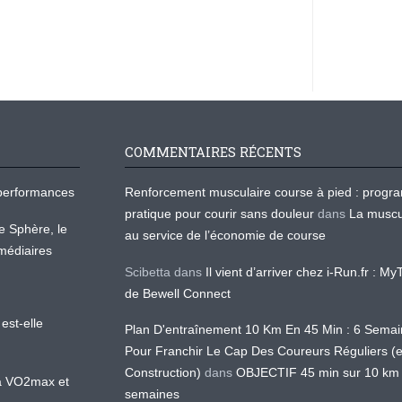
COMMENTAIRES RÉCENTS
os performances
Renforcement musculaire course à pied : prog
pratique pour courir sans douleur
dans
La muscu
te Sphère, le
au service de l’économie de course
médiaires
Scibetta
dans
Il vient d’arriver chez i-Run.fr : M
de Bewell Connect
est-elle
Plan D'entraînement 10 Km En 45 Min : 6 Sema
Pour Franchir Le Cap Des Coureurs Réguliers (
Construction)
dans
OBJECTIF 45 min sur 10 km
 la VO2max et
semaines