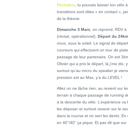
Péchabou
, tu pouvais laisser ton vélo
transitions sont dites « en contact », j
de la théorie.
Dimanche 3 Mars
, on reprend, RDV à 
(révisé, opérationnel).
Départ du 24km
nous, sous le soleil. Le signal de dép
coureurs qui effectuent un tour de pist
passage de leur partenaire. On est 3èm
Olivier qui a pris le départ, là j’me dis,
surtout qu’au micro du speaker je viens
pression est au Max, y’a du LEVEL !
Allez on ne lâche rien, au revient sur le
terrain à chaque passage de running d
à la descente du vélo. L’expérience va 
les déposer et surtout revenir sur le se
dans la course et on sert les dents. En 
en 40’’/40’’ ça pique. Et pas dit que su