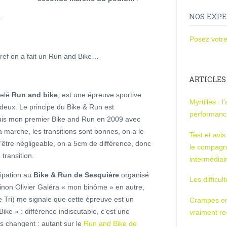
NOS EXPE
…
Posez votre
Bref on a fait un Run and Bike…
ARTICLES
pelé
Run and bike
, est une épreuve sportive
Myrtilles : 
 deux. Le principe du Bike & Run est
performan
uis mon premier Bike and Run en 2009 avec
a marche, les transitions sont bonnes, on a le
Test et avi
être négligeable, on a 5cm de différence, donc
le compagn
transition.
intermédiai
ipation au
Bike & Run de Sesquière
organisé
Les difficul
(sinon Olivier Galéra « mon binôme » en autre,
e Tri) me signale que cette épreuve est un
Crampes en u
ke » : différence indiscutable, c’est une
vraiment r
es changent : autant sur le
Run and Bike de