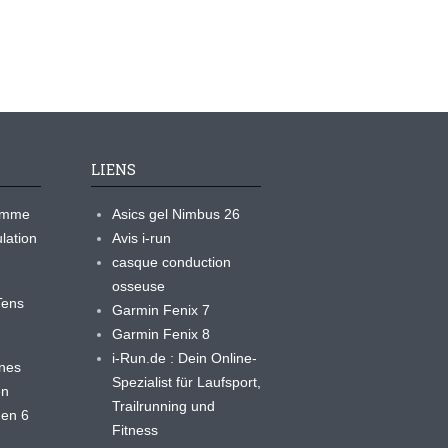
LIENS
ramme
Asics gel Nimbus 26
lation
Avis i-run
casque conduction
osseuse
yTens
Garmin Fenix 7
Garmin Fenix 8
i-Run.de : Dein Online-
ines
Spezialist für Laufsport,
en
Trailrunning und
 en 6
Fitness