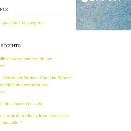
RTS
 question à nos experts
 RÉCENTS
l’allié de votre santé et de vos
ces
s : Icebreaker Merinos Cool-Lite Sphère,
on idéal des températures
res
tés de la saison estivale
ltra-trail : la déshydratation est-elle
esponsable ?