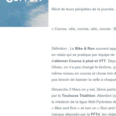
Récit de leurs péripéties de la journée
« Course, vélo, course, vélo, course : 
Définition : Le
Bike & Run
souvent ap
en relais qui se pratique par équipe de
d’
alterner Course à pied et VTT
. Dep
Olivier, on n’a pas changé le binôme, ç
même niveau en course et chose loin d’
pas besoin de baisser la selle à chaque 
Dimanche 3 Mars on y est, 3ème partic
par le
Toulouse Triathlon
. Attention 
le médecin de la ligue Midi-Pyrénées d
« Bike and Run » et non un « Run and Bi
marque déposée par la
FFTri
, les règl