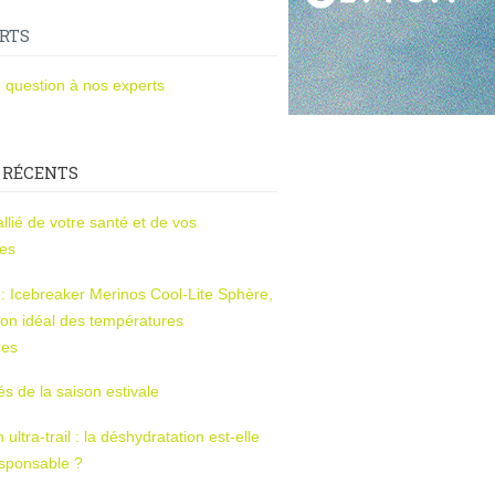
RTS
 question à nos experts
 RÉCENTS
l’allié de votre santé et de vos
ces
s : Icebreaker Merinos Cool-Lite Sphère,
on idéal des températures
res
tés de la saison estivale
ltra-trail : la déshydratation est-elle
esponsable ?