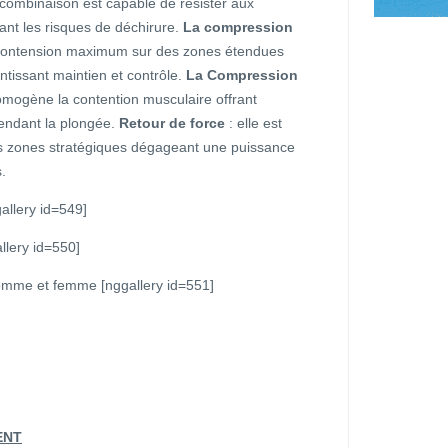
a combinaison est capable de résister aux
nant les risques de déchirure.
La compression
 contension maximum sur des zones étendues
antissant maintien et contrôle.
La Compression
 homogène la contention musculaire offrant
pendant la plongée.
Retour de force
: elle est
es zones stratégiques dégageant une puissance
.
llery id=549]
llery id=550]
mme et femme [nggallery id=551]
ENT