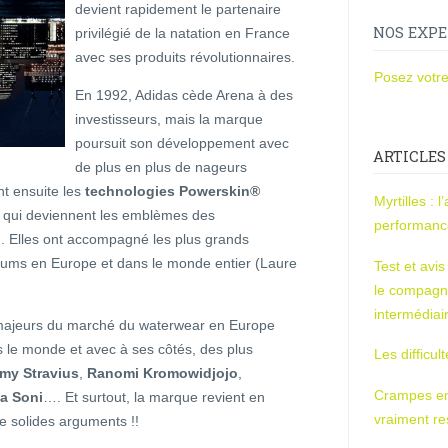
devient rapidement le partenaire
NOS EXPE
privilégié de la natation en France
avec ses produits révolutionnaires.
Posez votre
En 1992, Adidas cède Arena à des
investisseurs, mais la marque
poursuit son développement avec
ARTICLES
de plus en plus de nageurs
nt ensuite les
technologies Powerskin®
Myrtilles : 
 qui deviennent les emblèmes des
performan
. Elles ont accompagné les plus grands
diums en Europe et dans le monde entier (Laure
Test et avi
le compagn
intermédiai
 majeurs du marché du waterwear en Europe
le monde et avec à ses côtés, des plus
Les difficul
my Stravius
,
Ranomi Kromowidjojo
,
Crampes en u
a Soni
…. Et surtout, la marque revient en
vraiment r
de solides arguments !!