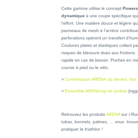
Cette gamme utilise le concept
Powers
dynamique
à une coupe spécifique q
l’effort. Une matière douce et légère qu
panneaux de mesh à l’arrière contribue
perforations opèrent un transfert d’humi
Coutures plates et élastiques collant par
risques de blessure dues aux frictions. 
rapide en cas de besoin. Poches en mesh
course à pied ou le vélo.
>
Combinaison ARENA zip devant, dos
>
Ensemble ARENA top et cycliste
[ngg
Retrouvez les produits
ARENA
sur i-Run
tubas, bonnets, palmes, … vous trouv
pratiquer le triathlon !