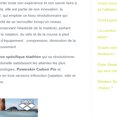
er toute son expérience et son savoir-faire à
Courir sous
a, elle est partie de son innovation, la
et l’utilisa
2, qui emploie un tissu révolutionnaire qui
Profil psych
rité de se verrouiller lorsqu’un niveau
nservant l’élasticité de la matière), partant
La nutrition
la natation, du vélo et de la course à pied
place !
d’équipement : compression, diminution de la
 mouvement.
Gravel runn
tendance !
ion spécifique triathlon
qui va révolutionner
lurielle satisfaisant les attentes les plus
Polar Stree
hnologies,
Powerskin Carbon Pro
et
qui veut ca
en trois versions trifonction (natation, vélo et
Western St
me.
chaleur ?