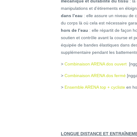
mécanique et durabilité du tissu
: l
manipulations et d’étirements en éloig
dans l’eau
: elle assure un niveau de
du corps là où cela est nécessaire gar
hors de l’eau
: elle répartit de façon
soutien et contrôle avant la course et 
équipée de bandes élastiques dans d
supplémentaire pendant les battements
>
Combinaison ARENA dos ouvert
[ngga
>
Combinaison ARENA dos fermé
[ngga
>
Ensemble ARENA top + cycliste
en ho
LONGUE DISTANCE ET ENTRAÎNEM