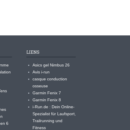
LIENS
ramme
Asics gel Nimbus 26
lation
Avis i-run
casque conduction
osseuse
yTens
Garmin Fenix 7
Garmin Fenix 8
i-Run.de : Dein Online-
ines
Spezialist für Laufsport,
en
Trailrunning und
 en 6
Fitness