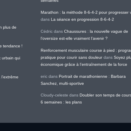
semaines
Marathon : la méthode 8-6-4-2 pour progresser v
dans
La séance en progression 8-6-4-2
en plus de
Cédric
dans
Chaussures : la nouvelle vague de
l’oversize est-elle vraiment l’avenir ?
le tendance !
Renforcement musculaire course à pied : prog
pratique pour courir sans douleur
dans
Soyez pl
k urbain qui
économique grâce à l’entraînement de la force
eric
dans
Portrait de marathonienne : Barbara
 l’extrême
Sanchez, multi-sportive
Cloudy-celeste
dans
Doubler son temps de cour
6 semaines : les plans