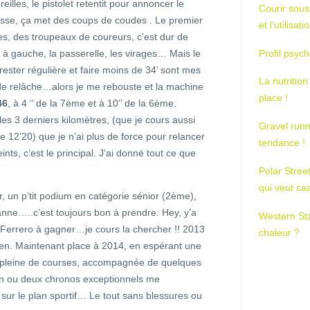
illes, le pistolet retentit pour annoncer le
Courir sous
usse, ça met des coups de coudes . Le premier
et l’utilisa
es, des troupeaux de coureurs, c’est dur de
s à gauche, la passerelle, les virages… Mais le
Profil psych
ester régulière et faire moins de 34’ sont mes
La nutrition
e relâche…alors je me rebouste et la machine
place !
46
, à 4 ‘’ de la 7ème et à 10’’ de la 6ème.
es 3 derniers kilomètres, (que je cours aussi
Gravel runn
 12’20) que je n’ai plus de force pour relancer
tendance !
ints, c’est le principal. J’ai donné tout ce que
Polar Stree
qui veut ca
ir, un p’tit podium en catégorie sénior (2ème),
anne…..c’est toujours bon à prendre. Hey, y’a
Western St
 Ferrero à gagner…je cours la chercher !! 2013
chaleur ?
ien. Maintenant place à 2014, en espérant une
, pleine de courses, accompagnée de quelques
n ou deux chronos exceptionnels me
sur le plan sportif… Le tout sans blessures ou