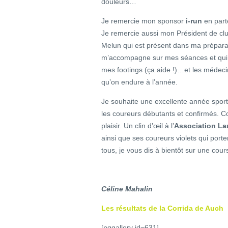
douleurs…
Je remercie mon sponsor
i-run
en part
Je remercie aussi mon Président de cl
Melun qui est présent dans ma prépara
m’accompagne sur mes séances et qui me
mes footings (ça aide !)…et les médecin
qu’on endure à l’année.
Je souhaite une excellente année sport
les coureurs débutants et confirmés. Co
plaisir. Un clin d’œil à l’
Association La
ainsi que ses coureurs violets qui porte
tous, je vous dis à bientôt sur une co
Céline Mahalin
Les résultats de la Corrida de Auch
[nggallery id=631]