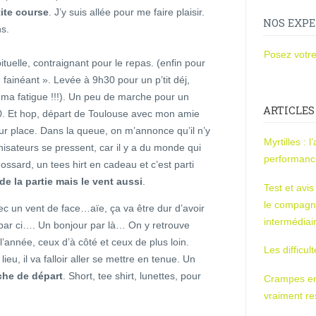
ite course
. J’y suis allée pour me faire plaisir.
NOS EXPE
ns.
Posez votre
tuelle, contraignant pour le repas. (enfin pour
« fainéant ». Levée à 9h30 pour un p’tit déj,
ma fatigue !!!). Un peu de marche pour un
ARTICLES
00. Et hop, départ de Toulouse avec mon amie
sur place. Dans la queue, on m’annonce qu’il n’y
Myrtilles : 
nisateurs se pressent, car il y a du monde qui
performan
 dossard, un tees hirt en cadeau et c’est parti
 de la partie mais le vent aussi
.
Test et avi
le compagn
c un vent de face…aïe, ça va être dur d’avoir
intermédiai
par ci…. Un bonjour par là… On y retrouve
l’année, ceux d’à côté et ceux de plus loin.
Les difficul
ieu, il va falloir aller se mettre en tenue. Un
rche de départ
. Short, tee shirt, lunettes, pour
Crampes en u
vraiment r