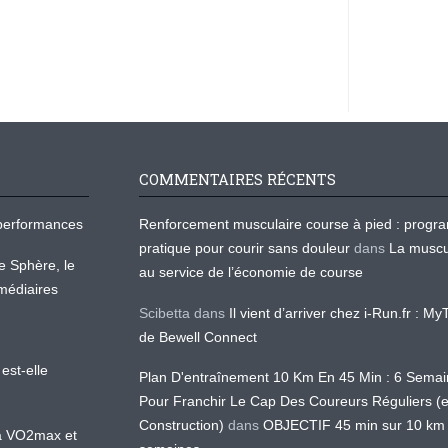
COMMENTAIRES RÉCENTS
os performances
Renforcement musculaire course à pied : prog
pratique pour courir sans douleur
dans
La muscu
te Sphère, le
au service de l’économie de course
médiaires
Scibetta
dans
Il vient d’arriver chez i-Run.fr : M
de Bewell Connect
est-elle
Plan D'entraînement 10 Km En 45 Min : 6 Sema
Pour Franchir Le Cap Des Coureurs Réguliers (
Construction)
dans
OBJECTIF 45 min sur 10 km
 la VO2max et