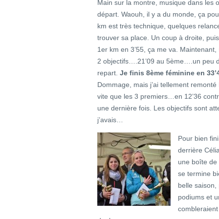
Main sur la montre, musique dans les ore
départ. Waouh, il y a du monde, ça po
km est très technique, quelques relanc
trouver sa place. Un coup à droite, pui
1er km en 3’55, ça me va. Maintenant, r
2 objectifs….21’09 au 5ème….un peu d
repart.
Je finis 8ème féminine en 33’
Dommage, mais j’ai tellement remonté l
vite que les 3 premiers…en 12’36 contre
une dernière fois. Les objectifs sont atte
j’avais…
Pour bien fin
derrière Céli
une boîte de
se termine b
belle saison
podiums et u
combleraient 