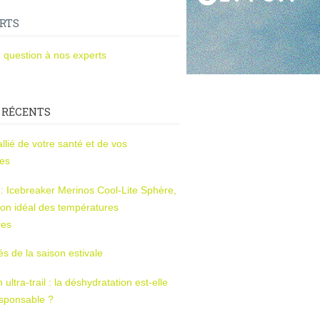
RTS
 question à nos experts
 RÉCENTS
l’allié de votre santé et de vos
ces
s : Icebreaker Merinos Cool-Lite Sphère,
on idéal des températures
res
tés de la saison estivale
ltra-trail : la déshydratation est-elle
esponsable ?