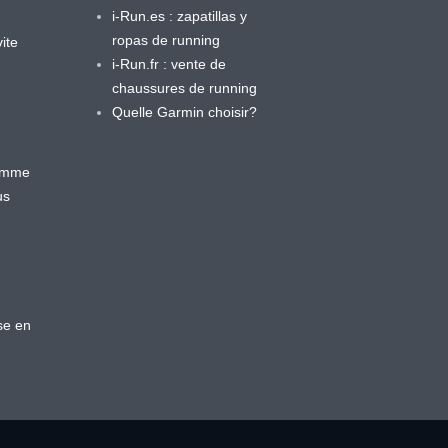
i-Run.es : zapatillas y
ropas de running
ite
i-Run.fr : vente de
chaussures de running
Quelle Garmin choisir?
ramme
us
se en