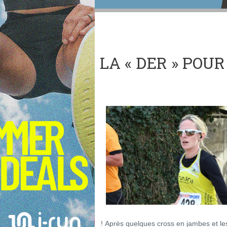
LA « DER » POUR
! Après quelques cross en jambes et les