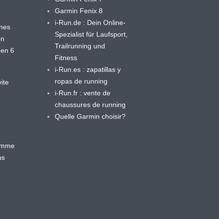
Garmin Fenix 8
i-Run.de : Dein Online-
ines
Spezialist für Laufsport,
en
Trailrunning und
 en 6
Fitness
i-Run.es : zapatillas y
ropas de running
ite
i-Run.fr : vente de
chaussures de running
Quelle Garmin choisir?
ramme
us