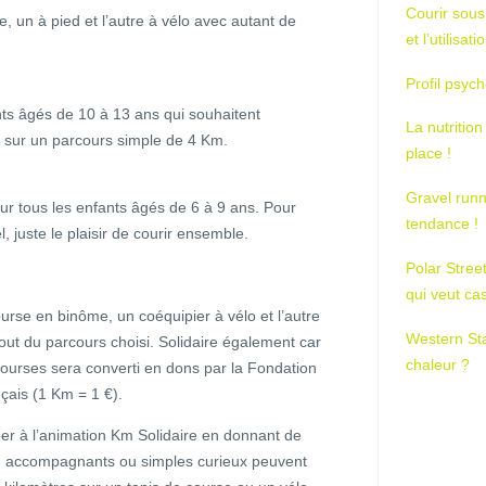
Courir sous
, un à pied et l’autre à vélo avec autant de
et l’utilisa
Profil psych
ts âgés de 10 à 13 ans qui souhaitent
La nutrition
t sur un parcours simple de 4 Km.
place !
Gravel runn
r tous les enfants âgés de 6 à 9 ans. Pour
tendance !
, juste le plaisir de courir ensemble.
Polar Stree
qui veut ca
se en binôme, un coéquipier à vélo et l’autre
Western St
bout du parcours choisi. Solidaire également car
chaleur ?
ourses sera converti en dons par la Fondation
çais (1 Km = 1 €).
per à l’animation Km Solidaire en donnant de
s, accompagnants ou simples curieux peuvent