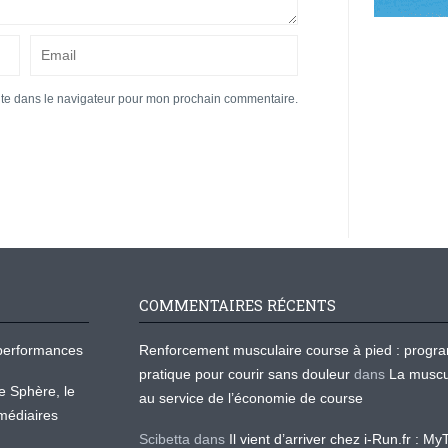
ite dans le navigateur pour mon prochain commentaire.
COMMENTAIRES RÉCENTS
os performances
Renforcement musculaire course à pied : prog
pratique pour courir sans douleur
dans
La muscu
te Sphère, le
au service de l’économie de course
médiaires
Scibetta
dans
Il vient d’arriver chez i-Run.fr : M