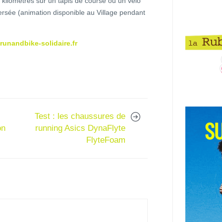
kilomètres sur un tapis de course ou un vélo
rsée (animation disponible au Village pendant
runandbike-solidaire.fr
Test : les chaussures de
on
running Asics DynaFlyte
FlyteFoam