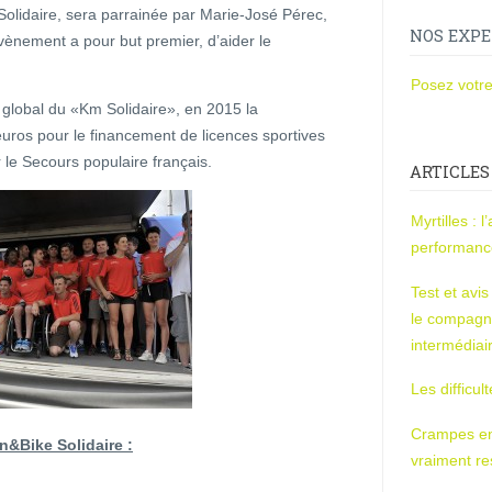
Solidaire, sera parrainée par Marie-José Pérec,
NOS EXPE
vènement a pour but premier, d’aider le
Posez votre
f global du «Km Solidaire», en 2015 la
euros pour le financement de licences sportives
 le Secours populaire français.
ARTICLES
Myrtilles : 
performan
Test et avi
le compagn
intermédiai
Les difficul
Crampes en u
n&Bike Solidaire :
vraiment r