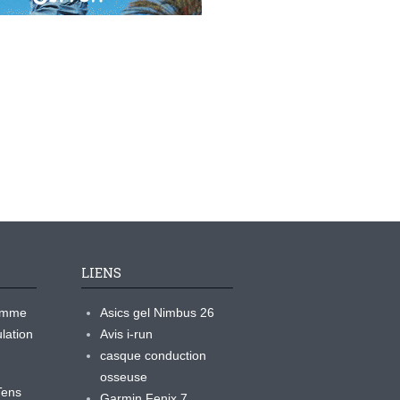
LIENS
ramme
Asics gel Nimbus 26
lation
Avis i-run
casque conduction
osseuse
yTens
Garmin Fenix 7