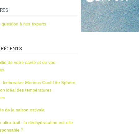
RTS
 question à nos experts
 RÉCENTS
l’allié de votre santé et de vos
ces
s : Icebreaker Merinos Cool-Lite Sphère,
on idéal des températures
res
tés de la saison estivale
ltra-trail : la déshydratation est-elle
esponsable ?