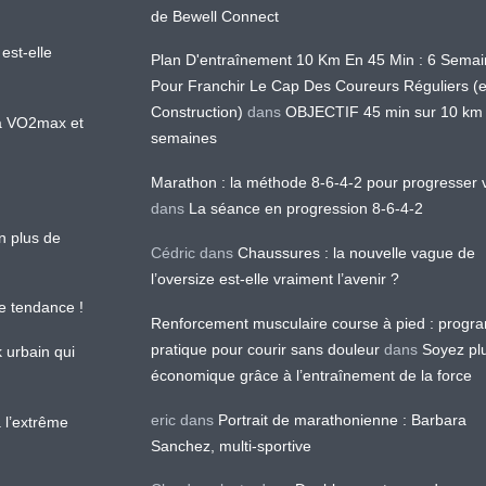
de Bewell Connect
est-elle
Plan D'entraînement 10 Km En 45 Min : 6 Sema
Pour Franchir Le Cap Des Coureurs Réguliers (
Construction)
dans
OBJECTIF 45 min sur 10 km
 la VO2max et
semaines
Marathon : la méthode 8-6-4-2 pour progresser v
dans
La séance en progression 8-6-4-2
en plus de
Cédric
dans
Chaussures : la nouvelle vague de
l’oversize est-elle vraiment l’avenir ?
le tendance !
Renforcement musculaire course à pied : prog
pratique pour courir sans douleur
dans
Soyez pl
k urbain qui
économique grâce à l’entraînement de la force
eric
dans
Portrait de marathonienne : Barbara
 l’extrême
Sanchez, multi-sportive