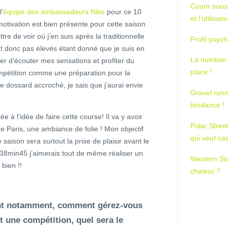
Courir sous
l’
équipe des ambassadeurs Nike
pour ce 10
et l’utilisa
otivation est bien présente pour cette saison
e de voir où j’en suis après la traditionnelle
Profil psych
ont donc pas élevés étant donné que je suis en
La nutrition
er d’écouter mes sensations et profiter du
place !
ompétition comme une préparation pour la
le dossard accroché, je sais que j’aurai envie
Gravel runn
tendance !
itée à l’idée de faire cette course! Il va y avoir
Polar Stree
Paris, une ambiance de folie ! Mon objectif
qui veut ca
saison sera surtout la prise de plaisir avant le
38min45 j’aimerais tout de même réaliser un
Western St
bien !!
chaleur ?
nt notamment, comment gérez-vous
t une compétition, quel sera le