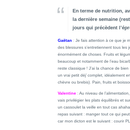
En terme de nutrition, a
la dernière semaine (rest
jours qui précèdent l’ép
Gaëtan
: Je fais attention à ce que je 
des blessures s’entretiennent tous les
énormément de choses. Fruits et légumes
beaucoup et notamment de l’eau bicarb
reste classique ! J’ai la chance de bien
un vrai petit déj’ complet, idéalement e
chèvre ou brebis). Pain, fruits et bois
Valentine
: Au niveau de l’alimentation,
vais privilégier les plats équilibrés et 
un cassoulet la veille en tout cas ahah
repas suivant : manger tout ce qui peut m
car mon dicton est le suivant : courir