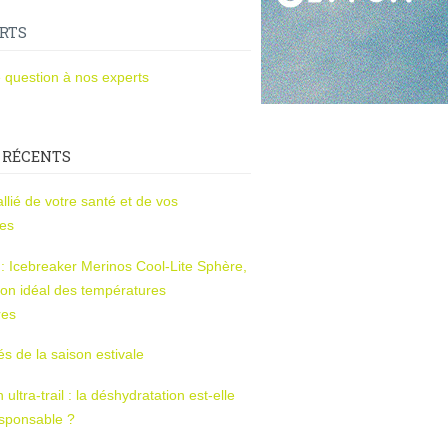
RTS
 question à nos experts
 RÉCENTS
l’allié de votre santé et de vos
ces
s : Icebreaker Merinos Cool-Lite Sphère,
on idéal des températures
res
tés de la saison estivale
ltra-trail : la déshydratation est-elle
esponsable ?