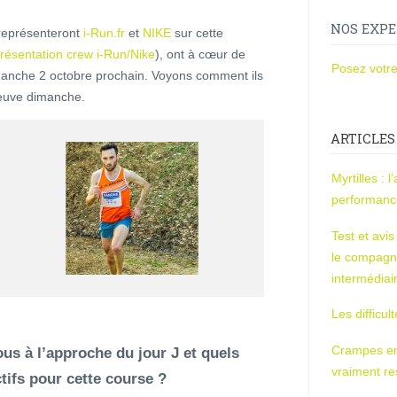
NOS EXPE
 représenteront
i-Run.fr
et
NIKE
sur cette
résentation crew i-Run/Nike
), ont à cœur de
Posez votre
manche 2 octobre prochain. Voyons comment ils
reuve dimanche.
ARTICLES
Myrtilles : 
performan
Test et avi
le compagn
intermédiai
Les difficul
Crampes en u
s à l’approche du jour J et quels
vraiment r
tifs pour cette course ?