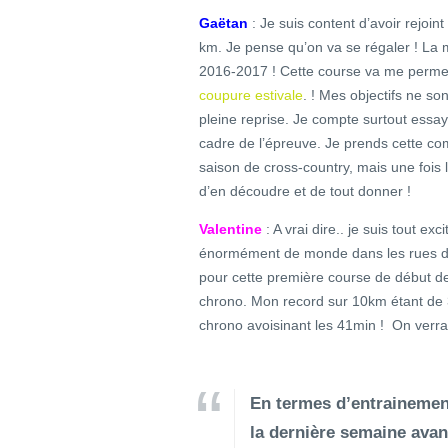
Gaëtan
: Je suis content d’avoir rejoint 
km. Je pense qu’on va se régaler ! La m
2016-2017 ! Cette course va me permettr
coupure estivale
. ! Mes objectifs ne s
pleine reprise. Je compte surtout essay
cadre de l’épreuve. Je prends cette c
saison de cross-country, mais une fois 
d’en découdre et de tout donner !
Valentine
: A vrai dire.. je suis tout exc
énormément de monde dans les rues de 
pour cette première course de début de 
chrono. Mon record sur 10km étant de 
chrono avoisinant les 41min ! On verra 
En termes d’entraineme
la dernière semaine avan