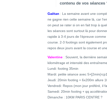
contenu de vos séances 
Gaëtan
: La semaine avant une compéti
ne gagne rien cette semaine là, car l’e
on peut se rater si on en fait trop à qu
les séances sont surtout là pour donne
rapide à 3-4 jours de l’épreuve comme
course. 2-3 footings sont également pr
repos deux jours avant la course et une
Valentine
: Souvent, la dernière semai
kilométrage et intensité des entraînem
Lundi: footing 35min
Mardi: petite séance avec 5×[2min(rcp1
Jeudi: 20min footing + 6x200m allure 1
Vendredi: Repos (mon jour préféré, il fa
Samedi: 20min footing + qq accélératio
Dimanche : 10KM PARIS CENTRE ?