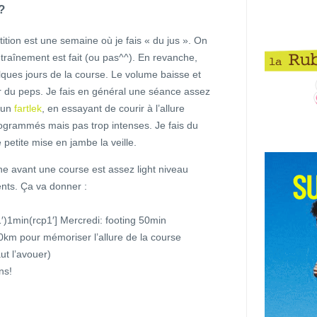
?
tion est une semaine où je fais « du jus ». On
ntraînement est fait (ou pas^^). En revanche,
elques jours de la course. Le volume baisse et
r du peps. Je fais en général une séance assez
 un
fartlek
, en essayant de courir à l’allure
ogrammés mais pas trop intenses. Je fais du
 petite mise en jambe la veille.
ne avant une course est assez light niveau
ents. Ça va donner :
′)1min(rcp1′] Mercredi: footing 50min
0km pour mémoriser l’allure de la course
ut l’avouer)
ns!