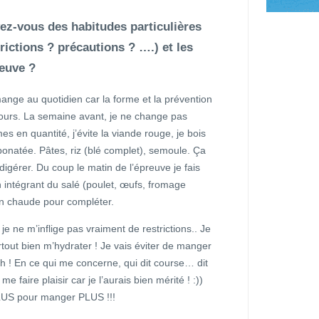
vez-vous des habitudes particulières
rictions ? précautions ? ….) et les
reuve ?
mange au quotidien car la forme et la prévention
 jours. La semaine avant, je ne change pas
 en quantité, j’évite la viande rouge, je bois
onatée. Pâtes, riz (blé complet), semoule. Ça
 digérer. Du coup le matin de l’épreuve je fais
n intégrant du salé (poulet, œufs, fromage
son chaude pour compléter.
 je ne m’inflige pas vraiment de restrictions.. Je
surtout bien m’hydrater ! Je vais éviter de manger
ah ! En ce qui me concerne, qui dit course… dit
e faire plaisir car je l’aurais bien mérité ! :))
 PLUS pour manger PLUS !!!