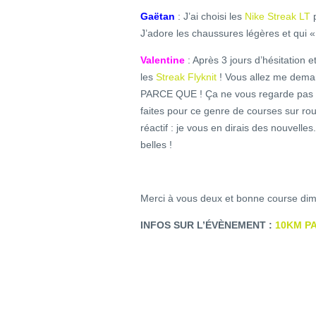
Gaëtan
: J’ai choisi les
Nike Streak LT
p
J’adore les chaussures légères et qui 
Valentine
: Après 3 jours d’hésitation e
les
Streak Flyknit
! Vous allez me dema
PARCE QUE ! Ça ne vous regarde pas ! :
faites pour ce genre de courses sur rou
réactif : je vous en dirais des nouvelle
belles !
Merci à vous deux et bonne course di
INFOS SUR L’ÉVÈNEMENT :
10KM P