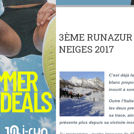
3ÈME RUNAZUR
NEIGES 2017
C’est déjà l
blanc propo
inscrit à so
Outre l’Ital
les deux pre
sa trace, a
présente plus depuis sa victoire inc
Au programme : quatre épreuves de diff