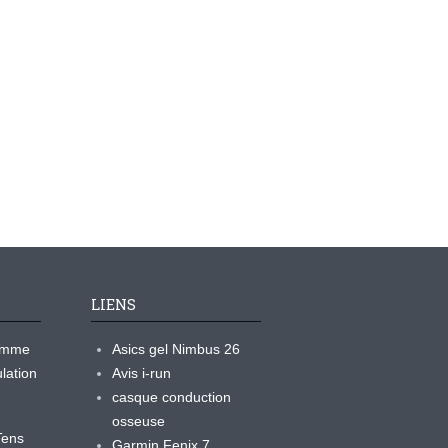
LIENS
ramme
Asics gel Nimbus 26
lation
Avis i-run
casque conduction
osseuse
yTens
Garmin Fenix 7