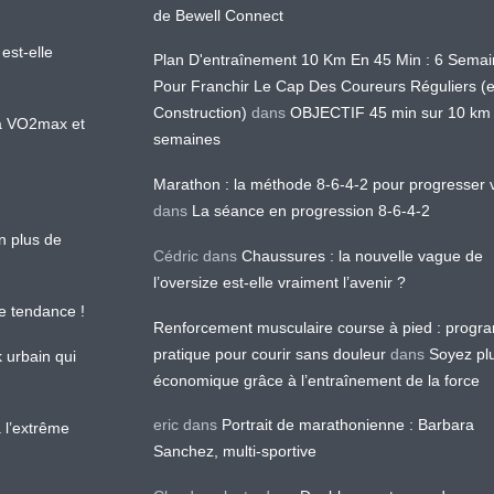
de Bewell Connect
est-elle
Plan D'entraînement 10 Km En 45 Min : 6 Sema
Pour Franchir Le Cap Des Coureurs Réguliers (
Construction)
dans
OBJECTIF 45 min sur 10 km
 la VO2max et
semaines
Marathon : la méthode 8-6-4-2 pour progresser v
dans
La séance en progression 8-6-4-2
en plus de
Cédric
dans
Chaussures : la nouvelle vague de
l’oversize est-elle vraiment l’avenir ?
le tendance !
Renforcement musculaire course à pied : prog
pratique pour courir sans douleur
dans
Soyez pl
k urbain qui
économique grâce à l’entraînement de la force
eric
dans
Portrait de marathonienne : Barbara
 l’extrême
Sanchez, multi-sportive