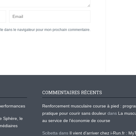
ite dans le navigateur pour mon prochain commentaire.
COMMENTAIRES RÉCENTS
os performances
Renforcement musculaire course à pied : prog
pratique pour courir sans douleur
dans
La muscu
te Sphère, le
au service de l’économie de course
médiaires
Scibetta
dans
Il vient d’arriver chez i-Run.fr : M