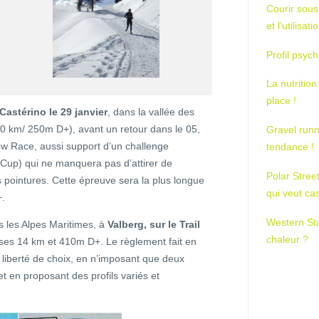
Courir sous
et l’utilisa
Profil psych
La nutrition
place !
Castérino le 29 janvier
, dans la vallée des
(10 km/ 250m D+), avant un retour dans le 05,
Gravel runn
ow Race, aussi support d’un challenge
tendance !
Cup) qui ne manquera pas d’attirer de
Polar Stree
 pointures. Cette épreuve sera la plus longue
qui veut ca
+.
Western St
ns les Alpes Maritimes, à
Valberg, sur le Trail
chaleur ?
c ses 14 km et 410m D+. Le règlement fait en
e liberté de choix, en n’imposant que deux
t en proposant des profils variés et