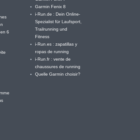
Garmin Fenix 8
i-Run.de : Dein Online-
ines
Spezialist für Laufsport,
en
Trailrunning und
 en 6
Fitness
i-Run.es : zapatillas y
ropas de running
ite
i-Run.fr : vente de
chaussures de running
Quelle Garmin choisir?
ramme
us