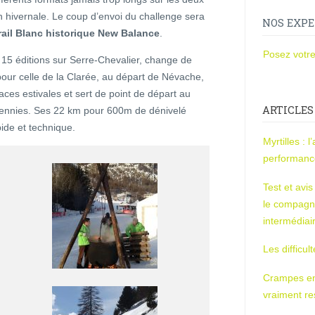
n hivernale. Le coup d’envoi du challenge sera
NOS EXPE
rail Blanc historique New Balance
.
Posez votre
15 éditions sur Serre-Chevalier, change de
 pour celle de la Clarée, au départ de Névache,
ces estivales et sert de point de départ au
ARTICLES
ennies. Ses 22 km pour 600m de dénivelé
pide et technique.
Myrtilles : 
performan
Test et avi
le compagn
intermédiai
Les difficul
Crampes en u
vraiment r