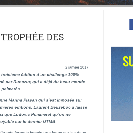
 TROPHÉE DES
2 janvier 2017
a troisième édition d’un challenge 100%
sé par Runazur, qui a déjà du beau monde
n palmarès.
ienne Marina Plavan qui s’est imposée sur
mières éditions, Laurent Beuzeboc a laissé
insi que Ludovic Pommeret qu’on ne
royable sur le dernier UTMB
.
érents formats jamais trop longs sur les deux