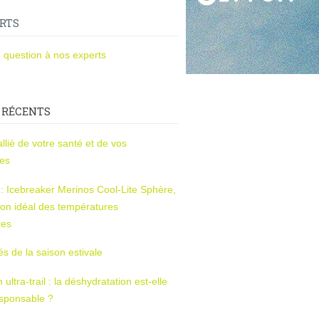
RTS
 question à nos experts
 RÉCENTS
l’allié de votre santé et de vos
ces
s : Icebreaker Merinos Cool-Lite Sphère,
on idéal des températures
res
tés de la saison estivale
ltra-trail : la déshydratation est-elle
esponsable ?