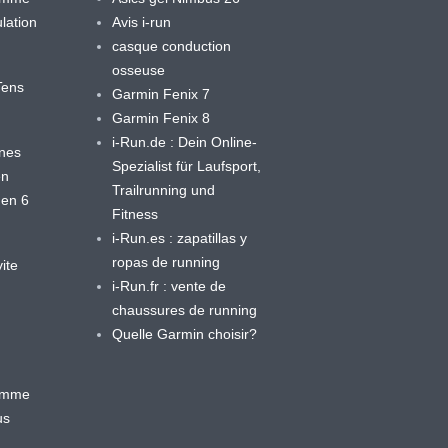
lation
Avis i-run
casque conduction
osseuse
yTens
Garmin Fenix 7
Garmin Fenix 8
i-Run.de : Dein Online-
ines
Spezialist für Laufsport,
en
Trailrunning und
 en 6
Fitness
i-Run.es : zapatillas y
ropas de running
ite
i-Run.fr : vente de
chaussures de running
Quelle Garmin choisir?
ramme
us