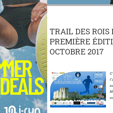
TRAIL DES ROIS
PREMIÈRE ÉDITI
OCTOBRE 2017
C
l
a
M
o