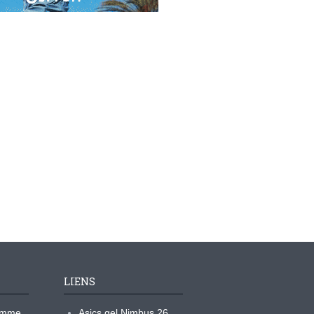
LIENS
ramme
Asics gel Nimbus 26