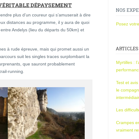
 VÉRITABLE DÉPAYSEMENT
NOS EXPE
rendre plus d’un coureur qui s’amuserait à dire
ux distances au programme, il y aura de quoi
Posez votre
, entre Andelys (lieu du départs du 50km) et
ARTICLES
mes à rude épreuve, mais qui promet aussi un
arcours suit les singles traces surplombant la
Myrtilles : 
 surprenants, que sauront probablement
performan
rail-running.
Test et avi
le compagn
intermédiai
Les difficul
Crampes en u
vraiment r