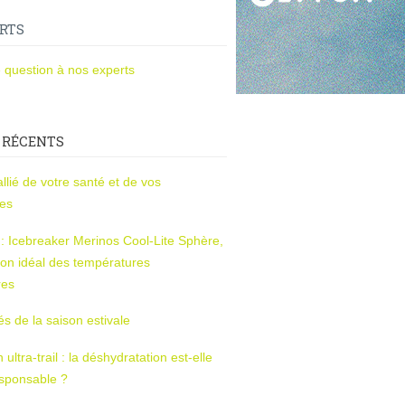
RTS
 question à nos experts
 RÉCENTS
l’allié de votre santé et de vos
ces
s : Icebreaker Merinos Cool-Lite Sphère,
on idéal des températures
res
tés de la saison estivale
ltra-trail : la déshydratation est-elle
esponsable ?