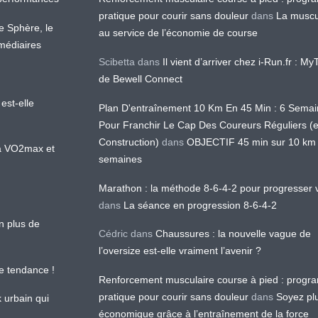
pratique pour courir sans douleur
dans
La muscu
te Sphère, le
au service de l’économie de course
médiaires
Scibetta
dans
Il vient d’arriver chez i-Run.fr : M
de Bewell Connect
est-elle
Plan D'entraînement 10 Km En 45 Min : 6 Sema
Pour Franchir Le Cap Des Coureurs Réguliers (
Construction)
dans
OBJECTIF 45 min sur 10 km
 la VO2max et
semaines
Marathon : la méthode 8-6-4-2 pour progresser v
dans
La séance en progression 8-6-4-2
en plus de
Cédric
dans
Chaussures : la nouvelle vague de
l’oversize est-elle vraiment l’avenir ?
le tendance !
Renforcement musculaire course à pied : prog
pratique pour courir sans douleur
dans
Soyez pl
k urbain qui
économique grâce à l’entraînement de la force