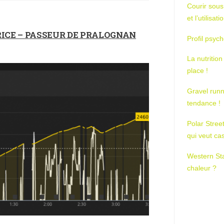
Courir sous
et l’utilisa
RICE – PASSEUR DE PRALOGNAN
Profil psych
La nutrition
place !
Gravel runn
tendance !
Polar Stree
qui veut ca
Western St
chaleur ?