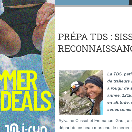
PRÉPA TDS : SIS
RECONNAISSANC
La TDS, peti
de traileurs
à rougir de 
année. 121k
en altitude,
sérieusemen
Sylvaine Cussot et Emmanuel Gaut, am
départ de ce beau morceau, le mercredi