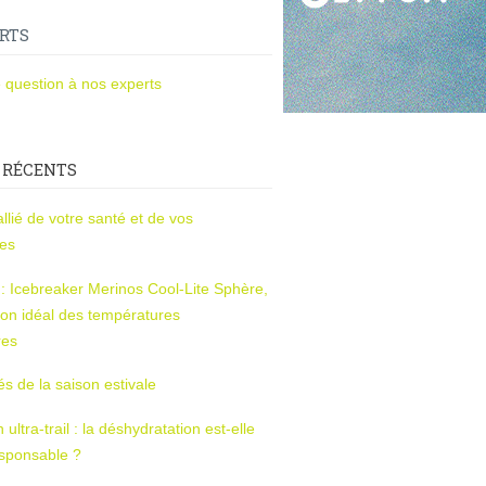
RTS
 question à nos experts
 RÉCENTS
l’allié de votre santé et de vos
ces
s : Icebreaker Merinos Cool-Lite Sphère,
on idéal des températures
res
tés de la saison estivale
ltra-trail : la déshydratation est-elle
esponsable ?