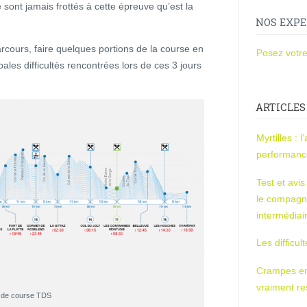
 sont jamais frottés à cette épreuve qu’est la
NOS EXPE
parcours, faire quelques portions de la course en
Posez votre
pales difficultés rencontrées lors de ces 3 jours
ARTICLES
Myrtilles : 
performan
Test et avi
le compagn
intermédiai
Les difficul
Crampes en u
vraiment r
l de course TDS