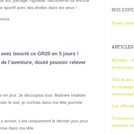
e soi, partage, rigolade, découverte ou encore
le sportif avec des étoiles dans les yeux !
NOS EXPE
 nous.
Posez votre
ARTICLES
avez bouclé ce GR20 en 5 jours !
Myrtilles : 
e l’aventure, douté pouvoir relever
performan
Test et avi
le compagn
intermédiai
ur en jour. Je découpais tout. Matinée réalisée
ain le soir, je cochais dans ma tête journée
Les difficul
Crampes en u
y arriver, c’est uniquement le dernier jour pour
vraiment r
firmé dans ma tête.