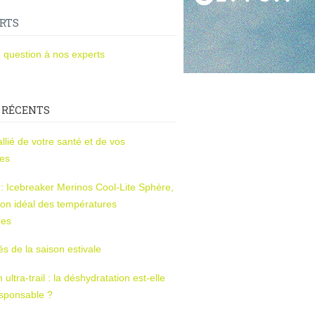
RTS
 question à nos experts
 RÉCENTS
l’allié de votre santé et de vos
ces
s : Icebreaker Merinos Cool-Lite Sphère,
on idéal des températures
res
tés de la saison estivale
ltra-trail : la déshydratation est-elle
esponsable ?