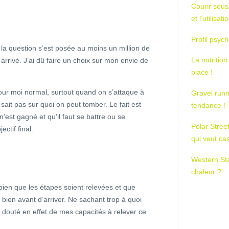
Courir sous
et l’utilisa
Profil psych
la question s’est posée au moins un million de
La nutrition
arrivé. J’ai dû faire un choix sur mon envie de
place !
our moi normal, surtout quand on s’attaque à
Gravel runn
sait pas sur quoi on peut tomber. Le fait est
tendance !
 n’est gagné et qu’il faut se battre ou se
Polar Stree
ctif final.
qui veut ca
Western St
chaleur ?
 bien que les étapes soient relevées et que
s bien avant d’arriver. Ne sachant trop à quoi
i douté en effet de mes capacités à relever ce