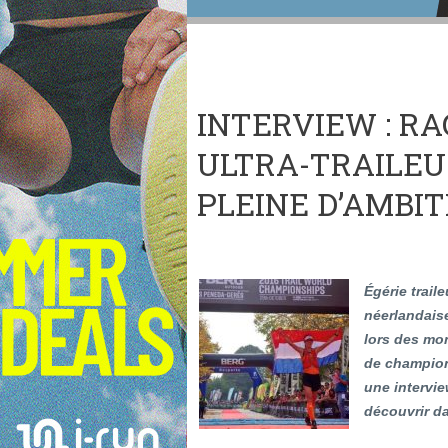
INTERVIEW : RA
ULTRA-TRAILEU
PLEINE D’AMBITI
Égérie trail
néerlandaise
lors des mon
de champion
une intervie
découvrir d