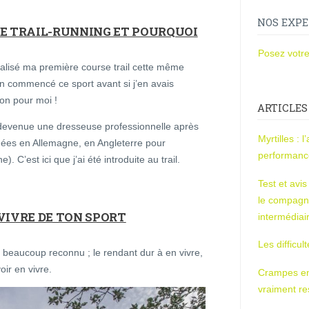
NOS EXPE
E TRAIL-RUNNING ET POURQUOI
Posez votre
éalisé ma première course trail cette même
en commencé ce sport avant si j’en avais
ion pour moi !
ARTICLES
 devenue une dresseuse professionnelle après
Myrtilles : 
années en Allemagne, en Angleterre pour
performan
 C’est ici que j’ai été introduite au trail.
Test et avi
le compagn
 VIVRE DE TON SPORT
intermédiai
Les difficul
beaucoup reconnu ; le rendant dur à en vivre,
oir en vivre.
Crampes en u
vraiment r