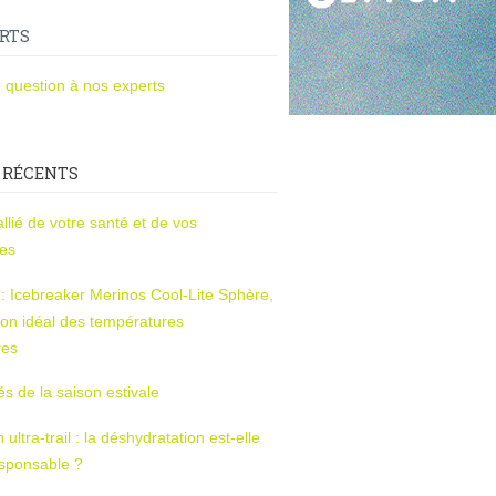
RTS
 question à nos experts
 RÉCENTS
l’allié de votre santé et de vos
ces
s : Icebreaker Merinos Cool-Lite Sphère,
on idéal des températures
res
tés de la saison estivale
ltra-trail : la déshydratation est-elle
esponsable ?