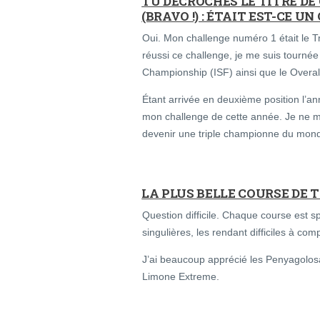
TU DÉCROCHES LE TITRE D
(BRAVO !) : ÉTAIT EST-CE UN
Oui. Mon challenge numéro 1 était le T
réussi ce challenge, je me suis tourné
Championship (ISF) ainsi que le Overal
Étant arrivée en deuxième position l’an
mon challenge de cette année. Je ne m’a
devenir une triple championne du mon
LA PLUS BELLE COURSE DE 
Question difficile. Chaque course est spé
singulières, les rendant difficiles à com
J’ai beaucoup apprécié les Penyagolosa
Limone Extreme.