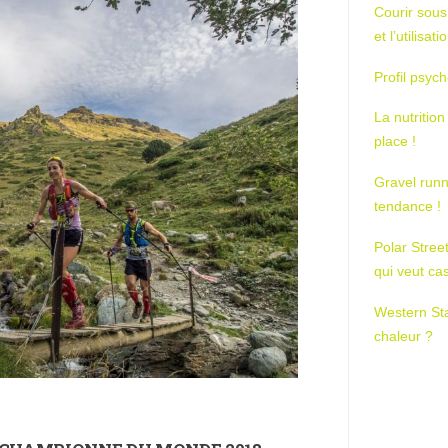
Courir sous
et l’utilisa
Profil psych
La nutrition
place !
Gravel runn
tendance !
Polar Stree
qui veut ca
Western St
chaleur ?