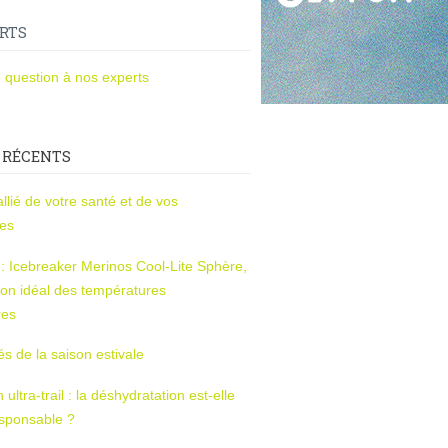
RTS
 question à nos experts
 RÉCENTS
l’allié de votre santé et de vos
ces
s : Icebreaker Merinos Cool-Lite Sphère,
on idéal des températures
res
tés de la saison estivale
ltra-trail : la déshydratation est-elle
esponsable ?