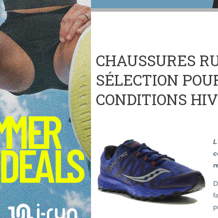
CHAUSSURES RU
SÉLECTION POU
CONDITIONS HIV
L
c
r
D
f
p