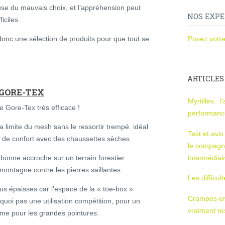
use du mauvais choix, et l’appréhension peut
NOS EXPE
iciles.
 donc une sélection de produits pour que tout se
Posez votre
ARTICLES
 GORE-TEX
Myrtilles : 
 Gore-Tex très efficace !
performan
 limite du mesh sans le ressortir trempé. idéal
Test et avi
 de confort avec des chaussettes sèches.
le compagn
intermédiai
bonne accroche sur un terrain forestier
 montagne contre les pierres saillantes.
Les difficul
s épaisses car l’espace de la « toe-box »
Crampes en u
uoi pas une utilisation compétition, pour un
vraiment r
ême pour les grandes pointures.