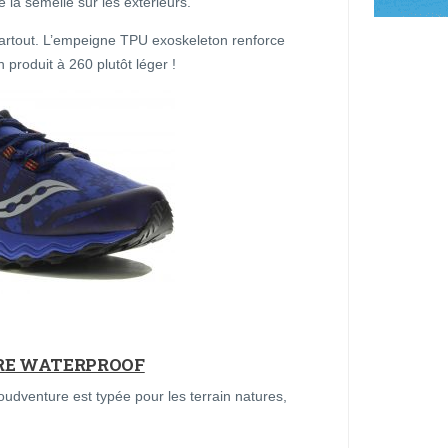
la semelle sur les extérieurs.
 partout. L’empeigne TPU exoskeleton renforce
 produit à 260 plutôt léger !
RE WATERPROOF
udventure est typée pour les terrain natures,