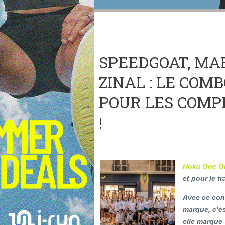
SPEEDGOAT, MA
ZINAL : LE COM
POUR LES COMP
!
Hoka One O
et pour le tra
Avec ce conc
marque, c’es
elle marque 