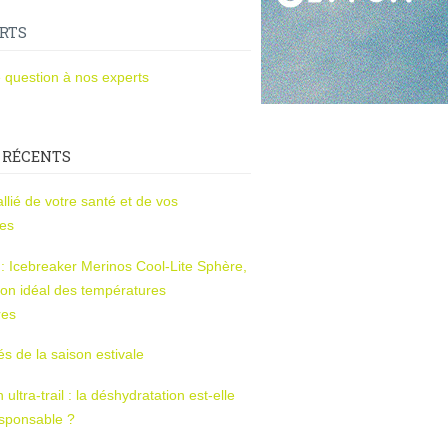
RTS
 question à nos experts
 RÉCENTS
l’allié de votre santé et de vos
ces
s : Icebreaker Merinos Cool-Lite Sphère,
on idéal des températures
res
tés de la saison estivale
ltra-trail : la déshydratation est-elle
esponsable ?