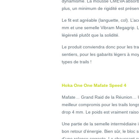
dynamisme. La mousse CMEVA absorbe 
plus, un minimum de rigidité est présent
Le fit est agréable (languette, col). L’
mm et une semelle Vibram Megagrip. Les
légèreté plutôt que la solidité.
Le produit conviendra donc pour les tra
sentiers, pour les gabarits légers à mo
types de trails !
Hoka One One Mafate Speed 4
Mafate… Grand Raid de la Réunion… Ult
meilleur compromis pour les trails lon
drop 4 mm. Le poids est vraiment raiso
Une partie de la semelle intermédiaire in
bon retour d’énergie. Bien sûr, le bloc 
d’une relance correcte. Le chaussant es