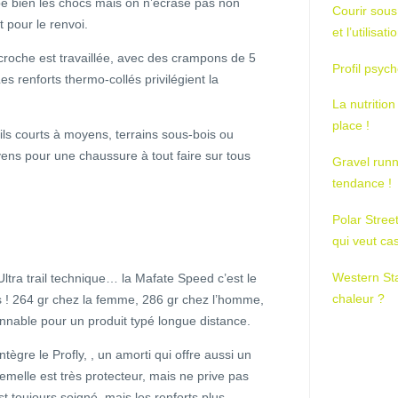
bien les chocs mais on n’écrase pas non
Courir sous
 pour le renvoi.
et l’utilisa
accroche est travaillée, avec des crampons de 5
Profil psych
 renforts thermo-collés privilégient la
La nutrition
place !
ils courts à moyens, terrains sous-bois ou
yens pour une chaussure à tout faire sur tous
Gravel runn
tendance !
Polar Stree
qui veut ca
Western St
ra trail technique… la Mafate Speed c’est le
chaleur ?
gs ! 264 gr chez la femme, 286 gr chez l’homme,
nnable pour un produit typé longue distance.
tègre le Profly, , un amorti qui offre aussi un
semelle est très protecteur, mais ne prive pas
t toujours soigné, mais les renforts plus