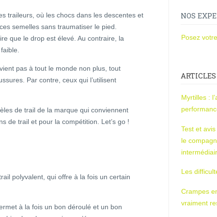
 traileurs, où les chocs dans les descentes et
NOS EXPE
 ces semelles sans traumatiser le pied.
Posez votre
re que le drop est élevé. Au contraire, la
faible.
vient pas à tout le monde non plus, tout
ARTICLES
sures. Par contre, ceux qui l’utilisent
Myrtilles : 
performan
èles de trail de la marque qui conviennent
s de trail et pour la compétition. Let’s go !
Test et avi
le compagn
intermédiai
Les difficul
il polyvalent, qui offre à la fois un certain
Crampes en u
vraiment r
ermet à la fois un bon déroulé et un bon