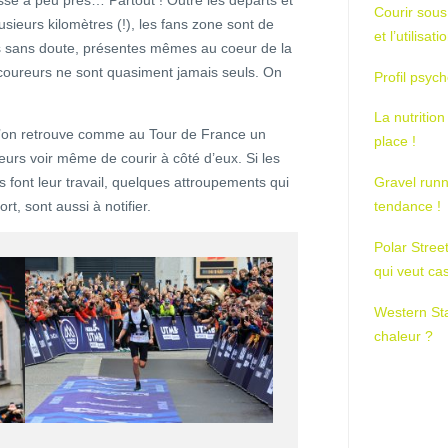
sse à peu près… Partout ! Outre les départs et
Courir sous
usieurs kilomètres (!), les fans zone sont de
et l’utilisa
s sans doute, présentes mêmes au coeur de la
s coureurs ne sont quasiment jamais seuls. On
Profil psych
.
La nutrition
e l’on retrouve comme au Tour de France un
place !
eurs voir même de courir à côté d’eux. Si les
Gravel runn
 font leur travail, quelques attroupements qui
tendance !
rt, sont aussi à notifier.
Polar Stree
qui veut ca
Western St
chaleur ?