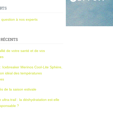
RTS
 question à nos experts
 RÉCENTS
l’allié de votre santé et de vos
ces
s : Icebreaker Merinos Cool-Lite Sphère,
on idéal des températures
res
tés de la saison estivale
ltra-trail : la déshydratation est-elle
esponsable ?