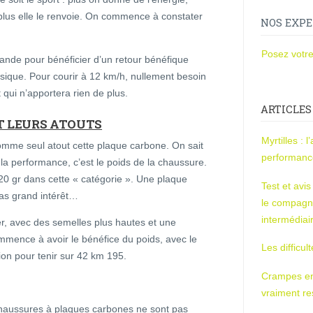
 plus elle le renvoie. On commence à constater
NOS EXPE
Posez votre
rande pour bénéficier d’un retour bénéfique
sique. Pour courir à 12 km/h, nullement besoin
t qui n’apportera rien de plus.
ARTICLES
T LEURS ATOUTS
Myrtilles : 
omme seul atout cette plaque carbone. On sait
performan
r la performance, c’est le poids de la chaussure.
20 gr dans cette « catégorie ». Une plaque
Test et avi
pas grand intérêt…
le compagn
intermédiai
er, avec des semelles plus hautes et une
mmence à avoir le bénéfice du poids, avec le
Les difficul
on pour tenir sur 42 km 195.
Crampes en u
vraiment r
haussures à plaques carbones ne sont pas