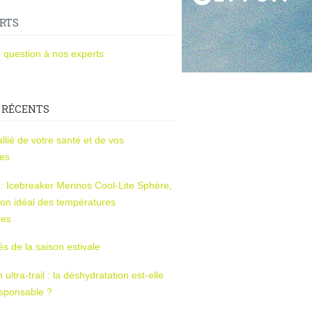
RTS
 question à nos experts
 RÉCENTS
l’allié de votre santé et de vos
ces
s : Icebreaker Merinos Cool-Lite Sphère,
on idéal des températures
res
tés de la saison estivale
ltra-trail : la déshydratation est-elle
esponsable ?