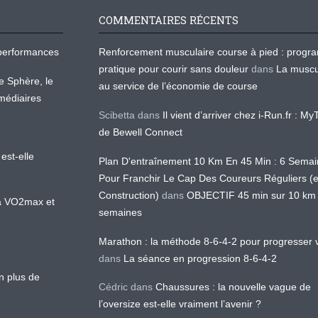
COMMENTAIRES RÉCENTS
os performances
Renforcement musculaire course à pied : prog
pratique pour courir sans douleur
dans
La muscu
te Sphère, le
au service de l’économie de course
médiaires
Scibetta
dans
Il vient d’arriver chez i-Run.fr : M
de Bewell Connect
est-elle
Plan D'entraînement 10 Km En 45 Min : 6 Sema
Pour Franchir Le Cap Des Coureurs Réguliers (
Construction)
dans
OBJECTIF 45 min sur 10 km
 la VO2max et
semaines
Marathon : la méthode 8-6-4-2 pour progresser v
dans
La séance en progression 8-6-4-2
en plus de
Cédric
dans
Chaussures : la nouvelle vague de
l’oversize est-elle vraiment l’avenir ?