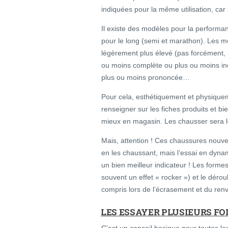
indiquées pour la même utilisation, car 
Il existe des modèles pour la performan
pour le long (semi et marathon). Les 
légèrement plus élevé (pas forcément, 
ou moins complète ou plus ou moins inc
plus ou moins prononcée…
Pour cela, esthétiquement et physiquem
renseigner sur les fiches produits et bi
mieux en magasin. Les chausser sera 
Mais, attention ! Ces chaussures nouve
en les chaussant, mais l’essai en dyna
un bien meilleur indicateur ! Les form
souvent un effet « rocker ») et le dérou
compris lors de l’écrasement et du renv
LES ESSAYER PLUSIEURS FO
C’est un conseil basique pour toutes le