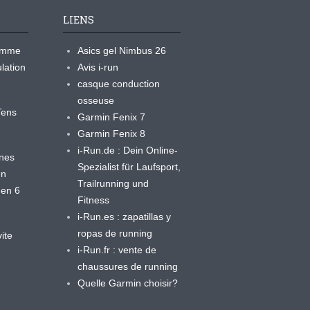
LIENS
ramme
Asics gel Nimbus 26
lation
Avis i-run
casque conduction
osseuse
yTens
Garmin Fenix 7
Garmin Fenix 8
i-Run.de : Dein Online-
ines
Spezialist für Laufsport,
en
Trailrunning und
 en 6
Fitness
i-Run.es : zapatillas y
ropas de running
ite
i-Run.fr : vente de
chaussures de running
Quelle Garmin choisir?