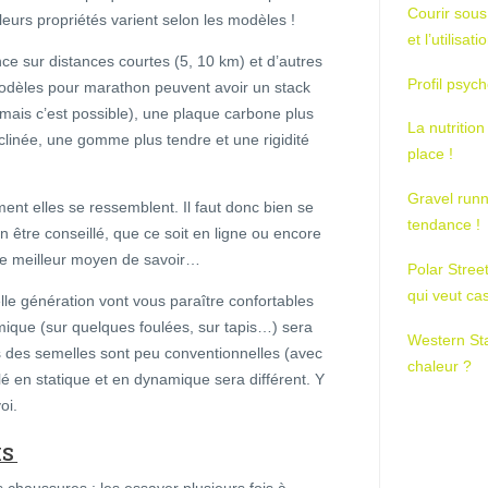
Courir sous
leurs propriétés varient selon les modèles !
et l’utilisa
ce sur distances courtes (5, 10 km) et d’autres
Profil psych
modèles pour marathon peuvent avoir un stack
mais c’est possible), une plaque carbone plus
La nutrition
linée, une gomme plus tendre et une rigidité
place !
Gravel runn
ent elles se ressemblent. Il faut donc bien se
tendance !
en être conseillé, que ce soit en ligne ou encore
le meilleur moyen de savoir…
Polar Stree
qui veut ca
lle génération vont vous paraître confortables
mique (sur quelques foulées, sur tapis…) sera
Western St
es des semelles sont peu conventionnelles (avec
chaleur ?
lé en statique et en dynamique sera différent. Y
oi.
IS
s chaussures : les essayer plusieurs fois à