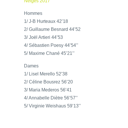
Neiges 2017
Hommes
1/ J-B Hurteaux 42’18
2/ Guillaume Besnard 44’52
3/ Joël Artieri 44’53
4/ Sébastien Poesy 44’54’’
5/ Maxime Chané 45’21’’
Dames
1/ Lisel Merello 52’38
2/ Céline Bousrez 56’20
3/ Maria Mederos 56’41
4/ Annabelle Diètre 56’57’’
5/ Virginie Weishaus 59’13’’