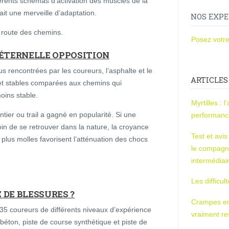
érents schémas d’activation des muscles de la
it une merveille d’adaptation.
NOS EXPE
a route des chemins.
Posez votre
’ÉTERNELLE OPPOSITION
s rencontrées par les coureurs, l’asphalte et le
ARTICLES
s et stables comparées aux chemins qui
oins stable.
Myrtilles : 
tier ou trail a gagné en popularité. Si une
performan
in de se retrouver dans la nature, la croyance
Test et avi
 plus molles favorisent l’atténuation des chocs
le compagn
intermédiai
Les difficul
E DE BLESSURES ?
Crampes en u
5 coureurs de différents niveaux d’expérience
vraiment r
 (béton, piste de course synthétique et piste de