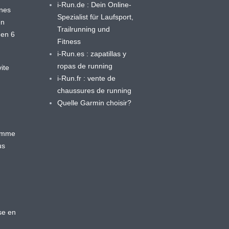
i-Run.de : Dein Online-
ines
Spezialist für Laufsport,
en
Trailrunning und
 en 6
Fitness
i-Run.es : zapatillas y
ropas de running
ite
i-Run.fr : vente de
chaussures de running
Quelle Garmin choisir?
ramme
us
se en