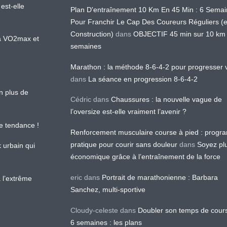
est-elle
Plan D'entraînement 10 Km En 45 Min : 6 Sema
Pour Franchir Le Cap Des Coureurs Réguliers (
Construction)
dans
OBJECTIF 45 min sur 10 km
 la VO2max et
semaines
Marathon : la méthode 8-6-4-2 pour progresser v
dans
La séance en progression 8-6-4-2
en plus de
Cédric
dans
Chaussures : la nouvelle vague de
l’oversize est-elle vraiment l’avenir ?
le tendance !
Renforcement musculaire course à pied : prog
pratique pour courir sans douleur
dans
Soyez pl
k urbain qui
économique grâce à l’entraînement de la force
eric
dans
Portrait de marathonienne : Barbara
 l’extrême
Sanchez, multi-sportive
Cloudy-celeste
dans
Doubler son temps de cour
6 semaines : les plans