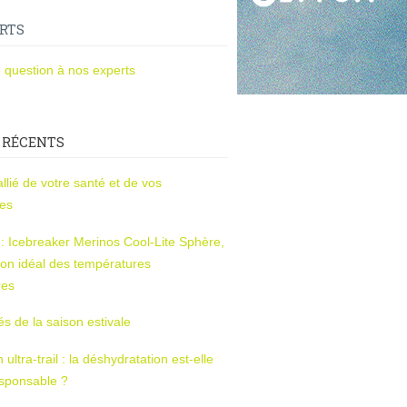
RTS
 question à nos experts
 RÉCENTS
l’allié de votre santé et de vos
ces
s : Icebreaker Merinos Cool-Lite Sphère,
on idéal des températures
res
tés de la saison estivale
ltra-trail : la déshydratation est-elle
esponsable ?