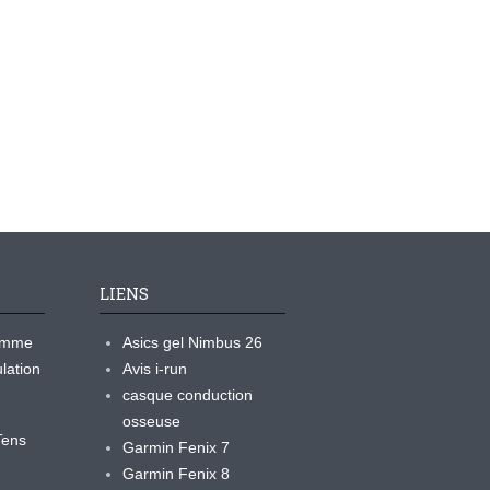
LIENS
ramme
Asics gel Nimbus 26
lation
Avis i-run
casque conduction
osseuse
yTens
Garmin Fenix 7
Garmin Fenix 8