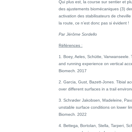
Qui plus est, la course sur sentier et p
des ajustements biomécaniques (3) dem
activation des stabilisateurs de cheville
la route, ce n’est donc pas si évident !
Par Jérôme Sordello
Références :
1. Boey, Aeles, Schütte, Vanwanseele. T
and running experience on vertical accel
Biomech. 2017
2. Garcia, Gust, Bazett-Jones. Tibial a
over different surfaces in a trail envir
3. Schrøder Jakobsen, Madeleine, Pavail
unstable surface conditions on lower l
Biomech. 2022
4. Bettega, Bortolan, Stella, Tarperi, Sc