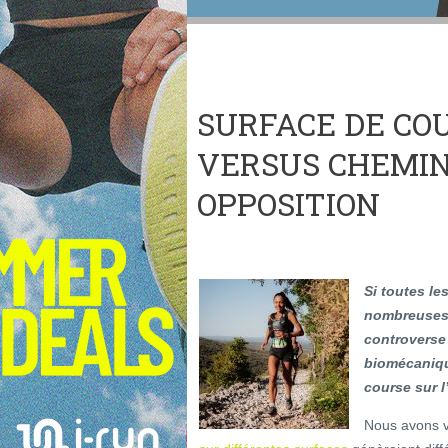
SURFACE DE COU
VERSUS CHEMIN
OPPOSITION
Si toutes le
nombreuses 
controverse 
biomécaniqu
course sur l
Nous avons v