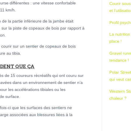
rse différentes : une vitesse confortable
Courir sous
 11 km/h.
et l’utilisa
e de la partie inférieure de la jambe était
Profil psych
 sur la piste de copeaux de bois par rapport à
La nutrition
ton.
place !
 courir sur un sentier de copeaux de bois
ure au tibia.
Gravel runn
tendance !
VIDENT QUE ÇA
Polar Stree
s de 15 coureurs récréatifs qui ont couru sur
qui veut ca
s pavées dans un environnement de sentier n’a
our les accélérations tibiales ou les
Western St
de surface.
chaleur ?
fois-ci que les surfaces des sentiers ne
arge associées aux blessures liées à la