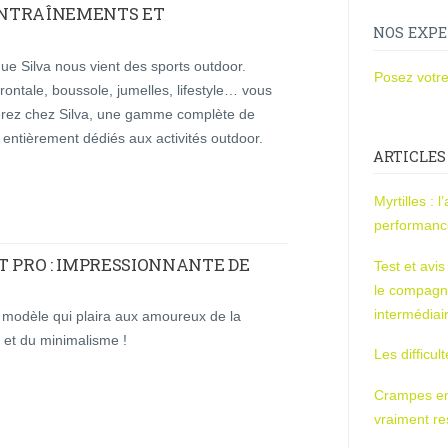
 ENTRAÎNEMENTS ET
NOS EXPE
e Silva nous vient des sports outdoor.
Posez votre
ontale, boussole, jumelles, lifestyle… vous
erez chez Silva, une gamme complète de
 entièrement dédiés aux activités outdoor.
ARTICLES
Myrtilles : 
performan
T PRO : IMPRESSIONNANTE DE
Test et avi
le compagn
intermédiai
n modèle qui plaira aux amoureux de la
 et du minimalisme !
Les difficul
Crampes en u
vraiment r