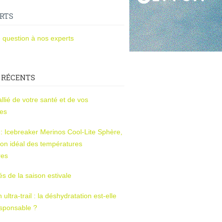
RTS
 question à nos experts
 RÉCENTS
l’allié de votre santé et de vos
ces
s : Icebreaker Merinos Cool-Lite Sphère,
on idéal des températures
res
tés de la saison estivale
ltra-trail : la déshydratation est-elle
esponsable ?