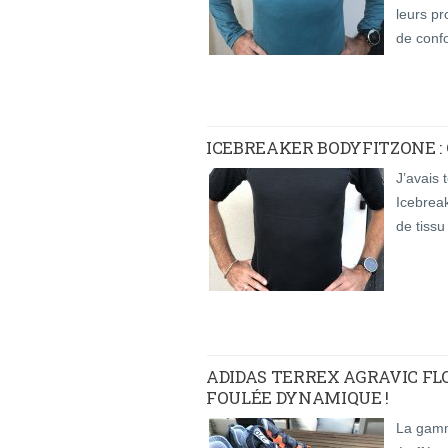
leurs p
de confo
ICEBREAKER BODYFITZONE : 
J’avais 
Icebrea
de tissu
ADIDAS TERREX AGRAVIC FL
FOULÉE DYNAMIQUE !
La gamm