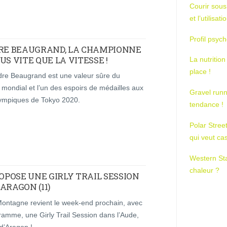
Courir sous
et l’utilisa
Profil psych
RE BEAUGRAND, LA CHAMPIONNE
S VITE QUE LA VITESSE !
La nutrition
place !
re Beaugrand est une valeur sûre du
n mondial et l’un des espoirs de médailles aux
Gravel runn
ympiques de Tokyo 2020.
tendance !
Polar Stree
qui veut ca
Western St
chaleur ?
POSE UNE GIRLY TRAIL SESSION
ARAGON (11)
Montagne revient le week-end prochain, avec
ramme, une Girly Trail Session dans l’Aude,
d’Aragon !