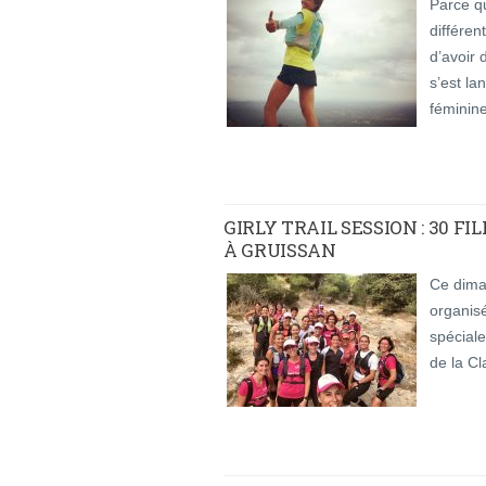
Parce q
différen
d’avoir 
s’est l
féminine
GIRLY TRAIL SESSION : 30 FI
À GRUISSAN
Ce dima
organisé
spéciale
de la Cl