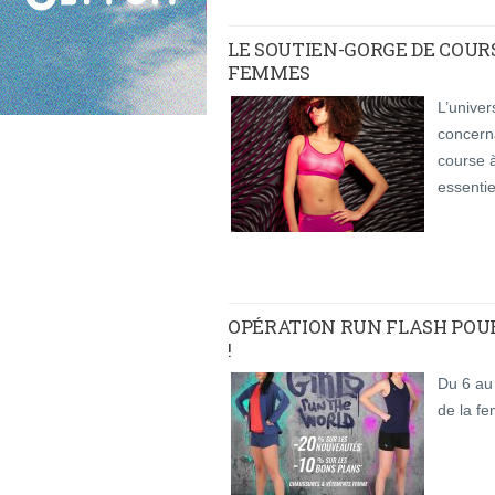
LE SOUTIEN-GORGE DE COURSE
FEMMES
L’univer
concerna
course à
essentie
OPÉRATION RUN FLASH POUR
!
Du 6 au
de la f