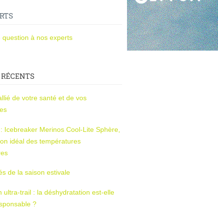
RTS
 question à nos experts
 RÉCENTS
l’allié de votre santé et de vos
ces
s : Icebreaker Merinos Cool-Lite Sphère,
on idéal des températures
res
tés de la saison estivale
ltra-trail : la déshydratation est-elle
esponsable ?