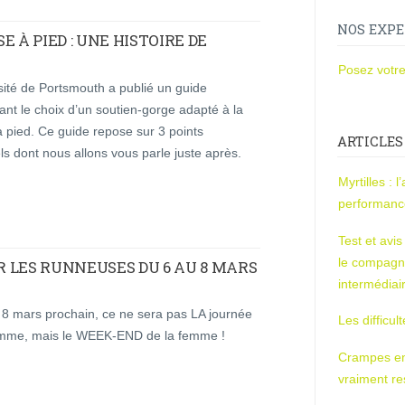
NOS EXPE
 À PIED : UNE HISTOIRE DE
Posez votre
sité de Portsmouth a publié un guide
nt le choix d’un soutien-gorge adapté à la
 pied. Ce guide repose sur 3 points
ARTICLES
ls dont nous allons vous parle juste après.
Myrtilles : 
performan
Test et avi
le compagn
 LES RUNNEUSES DU 6 AU 8 MARS
intermédiai
 8 mars prochain, ce ne sera pas LA journée
Les difficul
emme, mais le WEEK-END de la femme !
Crampes en u
vraiment r