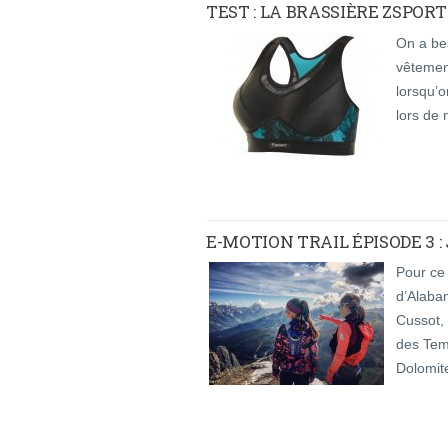
TEST : LA BRASSIÈRE ZSPORT
On a bea
vêtemen
lorsqu’on
lors de 
E-MOTION TRAIL ÉPISODE 3 
Pour ce
d’Alabam
Cussot, 
des Temp
Dolomit