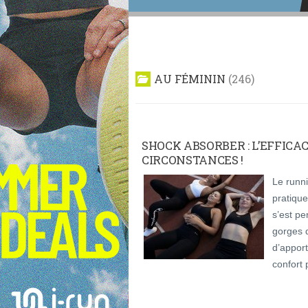
AU FÉMININ
246
SHOCK ABSORBER : L’EFFICA
CIRCONSTANCES !
Le runni
pratiqu
s’est pe
gorges d
d’apport
confort 