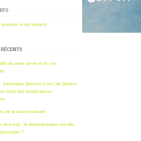
RTS
 question à nos experts
 RÉCENTS
l’allié de votre santé et de vos
ces
s : Icebreaker Merinos Cool-Lite Sphère,
on idéal des températures
res
tés de la saison estivale
ltra-trail : la déshydratation est-elle
esponsable ?