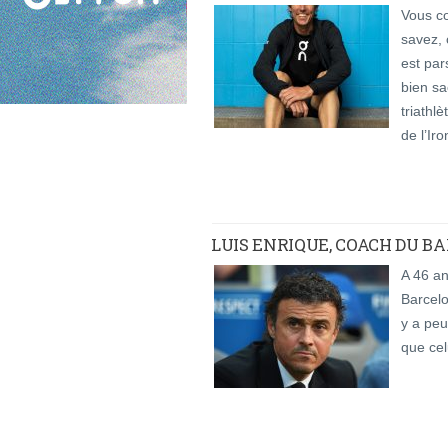
Vous c
savez, 
est par
bien sa
triathl
de l’Ir
LUIS ENRIQUE, COACH DU B
A 46 an
Barcelo
y a peu 
que cel