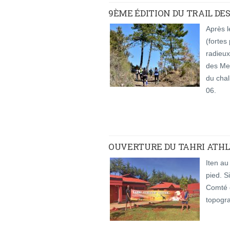
9ÈME ÉDITION DU TRAIL DE
Après l
(fortes 
radieux
des Mer
du chal
06.
OUVERTURE DU TAHRI ATHL
Iten au
pied. S
Comté 
topogra