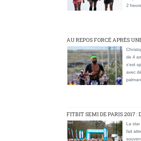
2 heur
AU REPOS FORCÉ APRÈS UNE
Christo
de 4 an
s’est s
avec dé
palmar
FITBIT SEMI DE PARIS 2017 
La star
fait at
souveni