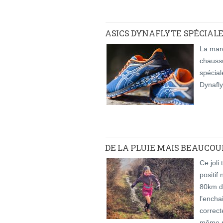
ASICS DYNAFLYTE SPÉCIAL
La mar
chaussu
spécial
Dynafly
DE LA PLUIE MAIS BEAUCOUP
Ce joli
positif
80km de
l’encha
correct
même 