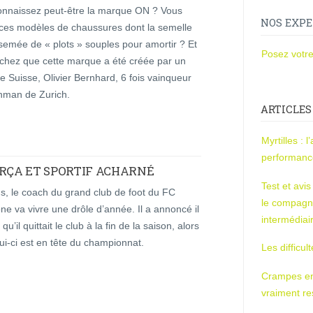
onnaissez peut-être la marque ON ? Vous
NOS EXPE
ces modèles de chaussures dont la semelle
semée de « plots » souples pour amortir ? Et
Posez votre
chez que cette marque a été créée par un
ète Suisse, Olivier Bernhard, 6 fois vainqueur
onman de Zurich.
ARTICLES
Myrtilles : 
performan
ARÇA ET SPORTIF ACHARNÉ
Test et avi
s, le coach du grand club de foot du FC
le compagn
ne va vivre une drôle d’année. Il a annoncé il
intermédiai
qu’il quittait le club à la fin de la saison, alors
ui-ci est en tête du championnat.
Les difficul
Crampes en u
vraiment r