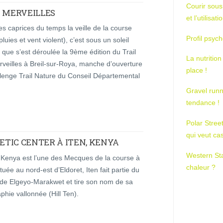
Courir sous
S MERVEILLES
et l’utilisa
es caprices du temps la veille de la course
Profil psych
pluies et vent violent), c’est sous un soleil
 que s’est déroulée la 9ème édition du Trail
La nutrition
veilles à Breil-sur-Roya, manche d’ouverture
place !
lenge Trail Nature du Conseil Départemental
Gravel runn
tendance !
Polar Stree
qui veut ca
ETIC CENTER À ITEN, KENYA
Western St
 Kenya est l’une des Mecques de la course à
chaleur ?
ituée au nord-est d’Eldoret, Iten fait partie du
de Elgeyo-Marakwet et tire son nom de sa
phie vallonnée (Hill Ten).