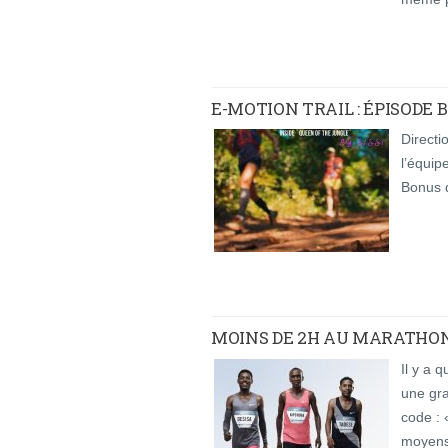
E-MOTION TRAIL : ÉPISODE
Directi
l’équip
Bonus d
MOINS DE 2H AU MARATHON :
Il y a 
une gr
code : 
moyens