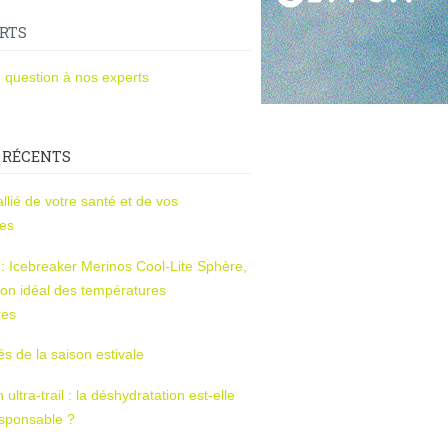
RTS
 question à nos experts
 RÉCENTS
l’allié de votre santé et de vos
ces
s : Icebreaker Merinos Cool-Lite Sphère,
on idéal des températures
res
tés de la saison estivale
ltra-trail : la déshydratation est-elle
esponsable ?