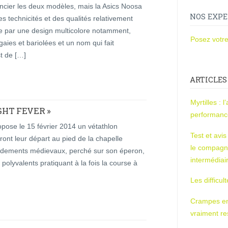
encier les deux modèles, mais la Asics Noosa
NOS EXPE
es technicités et des qualités relativement
ue par une design multicolore notamment,
Posez votre
gaies et bariolées et un nom qui fait
t de […]
ARTICLES
Myrtilles : 
GHT FEVER »
performan
ropose le 15 février 2014 un vétathlon
Test et avi
ront leur départ au pied de la chapelle
le compagn
ondements médievaux, perché sur son éperon,
intermédiai
 polyvalents pratiquant à la fois la course à
Les difficul
Crampes en u
vraiment r