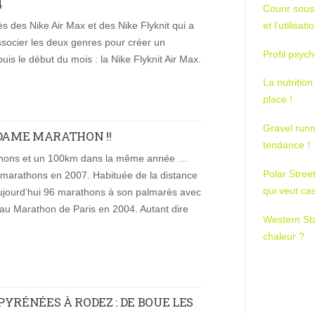
4
Courir sous
et l’utilisa
s des Nike Air Max et des Nike Flyknit qui a
ssocier les deux genres pour créer un
Profil psych
s le début du mois : la Nike Flyknit Air Max.
La nutrition
place !
Gravel runn
DAME MARATHON !!
tendance !
rathons et un 100km dans la même année …
Polar Stree
 9 marathons en 2007. Habituée de la distance
qui veut ca
ujourd’hui 96 marathons à son palmarès avec
au Marathon de Paris en 2004. Autant dire
Western St
chaleur ?
PYRÉNÉES À RODEZ : DE BOUE LES