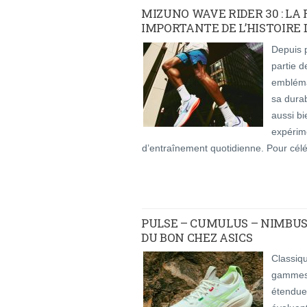
MIZUNO WAVE RIDER 30 : LA
IMPORTANTE DE L’HISTOIRE D
Depuis p
partie d
embléma
sa durab
aussi bi
expérim
d’entraînement quotidienne. Pour cél
PULSE – CUMULUS – NIMBUS
DU BON CHEZ ASICS
Classiq
gammes 
étendues