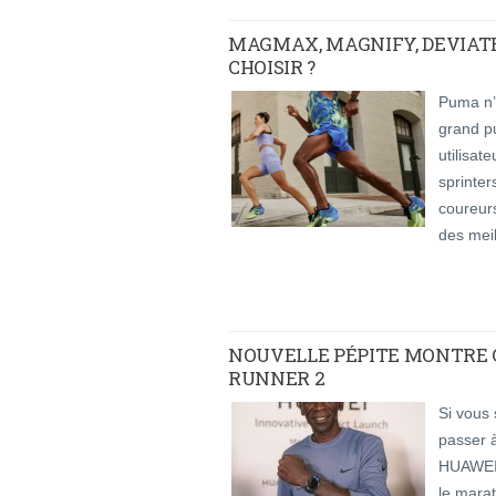
MAGMAX, MAGNIFY, DEVIATE
CHOISIR ?
Puma n’
grand pu
utilisat
sprinter
coureurs
des meil
NOUVELLE PÉPITE MONTRE G
RUNNER 2
Si vous 
passer à
HUAWEI
le mara