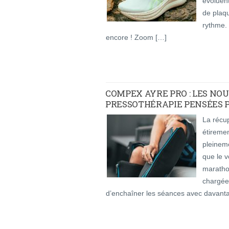
évoluen
de plaq
rythme. 
encore ! Zoom […]
COMPEX AYRE PRO : LES NO
PRESSOTHÉRAPIE PENSÉES PO
La récup
étiremen
pleineme
que le v
maratho
chargée
d’enchaîner les séances avec davanta