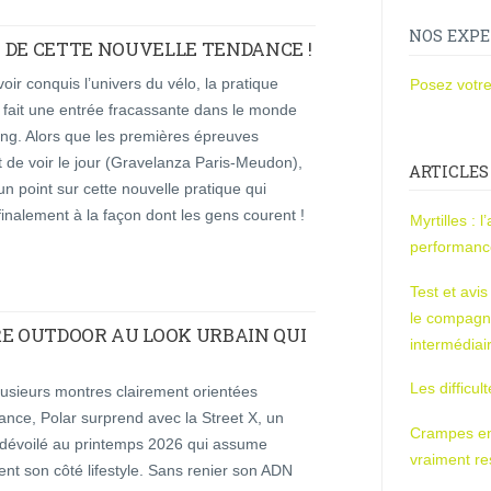
NOS EXPE
 DE CETTE NOUVELLE TENDANCE !
oir conquis l’univers du vélo, la pratique
Posez votre
 fait une entrée fracassante dans le monde
ing. Alors que les premières épreuves
 de voir le jour (Gravelanza Paris-Meudon),
ARTICLES
un point sur cette nouvelle pratique qui
inalement à la façon dont les gens courent !
Myrtilles : 
performan
Test et avi
le compagn
RE OUTDOOR AU LOOK URBAIN QUI
intermédiai
Les difficul
lusieurs montres clairement orientées
nce, Polar surprend avec la Street X, un
Crampes en u
dévoilé au printemps 2026 qui assume
vraiment r
nt son côté lifestyle. Sans renier son ADN