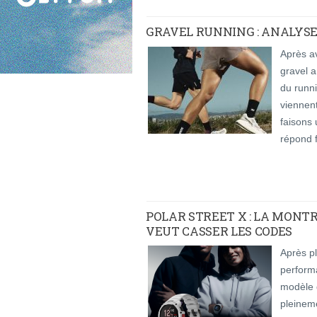
GRAVEL RUNNING : ANALYSE
Après av
gravel a
du runn
viennent
faisons 
répond f
POLAR STREET X : LA MONT
VEUT CASSER LES CODES
Après p
performa
modèle 
pleineme