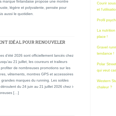
 la marque finlandaise propose une montre
Courir sous
uste, légère et polyvalente, pensée pour
et l’utilisa
 aussi le quotidien.
Profil psych
La nutrition
place !
OMENT IDÉAL POUR RENOUVELER
Gravel runn
tendance !
es d’été 2026 sont officiellement lancés chez
usqu’au 21 juillet, les coureurs et traileurs
Polar Stree
 profiter de nombreuses promotions sur les
qui veut ca
res, vêtements, montres GPS et accessoires
s grandes marques du running. Les soldes
Western St
 déroulent du 24 juin au 21 juillet 2026 chez i-
chaleur ?
breuses […]