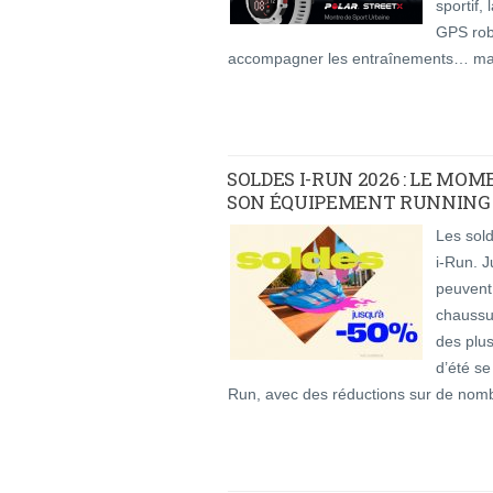
sportif,
GPS rob
accompagner les entraînements… mais
SOLDES I-RUN 2026 : LE M
SON ÉQUIPEMENT RUNNING
Les sold
i-Run. J
peuvent
chaussu
des plu
d’été se
Run, avec des réductions sur de nom