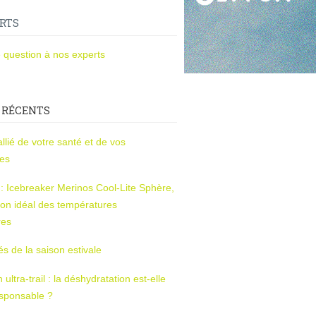
RTS
 question à nos experts
 RÉCENTS
l’allié de votre santé et de vos
ces
s : Icebreaker Merinos Cool-Lite Sphère,
on idéal des températures
res
tés de la saison estivale
ltra-trail : la déshydratation est-elle
esponsable ?