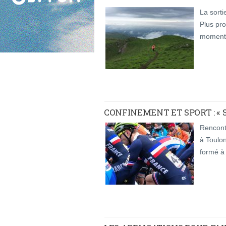
La sort
Plus pr
moment 
CONFINEMENT ET SPORT : « 
Rencont
à Toulon
formé à 