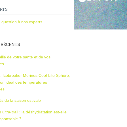
RTS
 question à nos experts
 RÉCENTS
l’allié de votre santé et de vos
ces
s : Icebreaker Merinos Cool-Lite Sphère,
on idéal des températures
res
tés de la saison estivale
ltra-trail : la déshydratation est-elle
esponsable ?