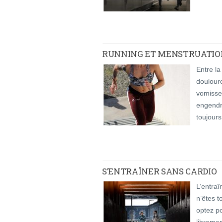
RUNNING ET MENSTRUATIO
Entre la
doulour
vomisse
engendre
toujours
S’ENTRAÎNER SANS CARDIO
L’entra
n’êtes t
optez po
libremen