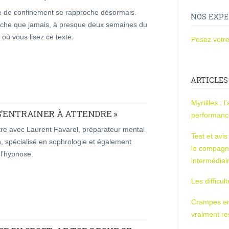
ie de confinement se rapproche désormais.
NOS EXPE
oche que jamais, à presque deux semaines du
où vous lisez ce texte.
Posez votre
ARTICLES
Myrtilles : 
S’ENTRAINER À ATTENDRE »
performan
re avec Laurent Favarel, préparateur mental
Test et avi
, spécialisé en sophrologie et également
le compagn
l’hypnose.
intermédiai
Les difficul
Crampes en u
vraiment r