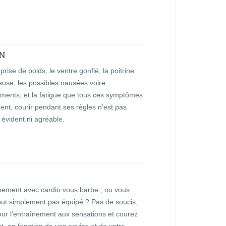
N
 prise de poids, le ventre gonflé, la poitrine
euse, les possibles nausées voire
ments, et la fatigue que tous ces symptômes
nt, courir pendant ses règles n’est pas
 évident ni agréable.
înement avec cardio vous barbe ; ou vous
out simplement pas équipé ? Pas de soucis,
ur l’entraînement aux sensations et courez
t, en fonction de vos envies et de votre