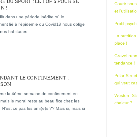
E DU SPORT : LE TOP 5 POUR SE
Courir sous
N !
et l’utilisa
là dans une période inédite où le
Profil psych
ent lié à l’épidémie du Covid19 nous oblige
r nos habitudes.
La nutrition
place !
Gravel runn
tendance !
Polar Stree
ENDANT LE CONFINEMENT :
qui veut ca
ISON
me la 4ème semaine de confinement en
Western St
mais le moral reste au beau fixe chez les
chaleur ?
 ! N’est ce pas les ami(e)s ?? Mais si, mais si