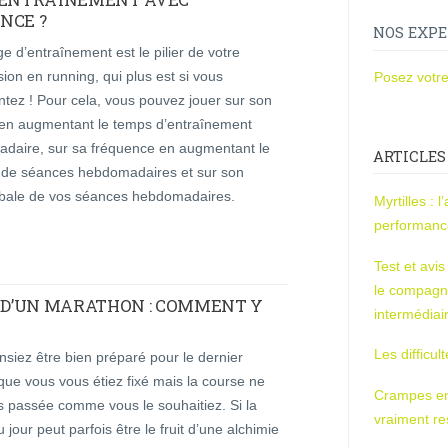
NCE ?
NOS EXPE
e d’entraînement est le pilier de votre
ion en running, qui plus est si vous
Posez votre
tez ! Pour cela, vous pouvez jouer sur son
en augmentant le temps d’entraînement
daire, sur sa fréquence en augmentant le
ARTICLES
de séances hebdomadaires et sur son
globale de vos séances hebdomadaires.
Myrtilles : 
performan
Test et avi
le compagn
N D’UN MARATHON : COMMENT Y
intermédiai
Les difficul
siez être bien préparé pour le dernier
 que vous vous étiez fixé mais la course ne
Crampes en u
s passée comme vous le souhaitiez. Si la
vraiment r
 jour peut parfois être le fruit d’une alchimie