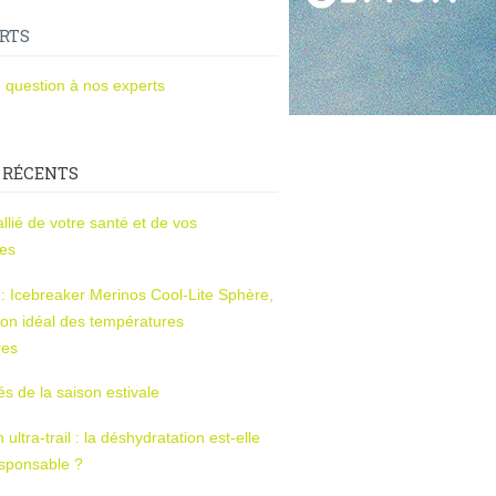
RTS
 question à nos experts
 RÉCENTS
l’allié de votre santé et de vos
ces
s : Icebreaker Merinos Cool-Lite Sphère,
on idéal des températures
res
tés de la saison estivale
ltra-trail : la déshydratation est-elle
esponsable ?