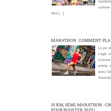
mystérie
comme d
être […]
MARATHON : COMMENT PLAN
Le pic d
s’agit, 
Comme n
article,
avec l’a
d’entra
10 KM, SEMI, MARATHON : CH
POUR BOOSTER 2025 !