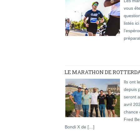
Les mar
vous ête
questio
listés i
l’espéro
préparat
LE MARATHON DE ROTTERDAM
Ils ont 
depuis p
seront 
avril 20
chance d
Fred Be
Bondi X de […]