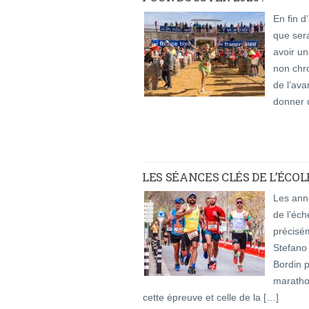
En fin 
que sera
avoir u
non chro
de l’ava
donner 
LES SÉANCES CLÉS DE L’ÉC
Les anné
de l’éch
précisé
Stefano 
Bordin p
maratho
cette épreuve et celle de la […]