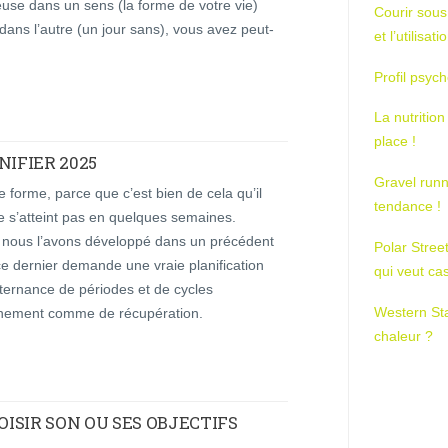
use dans un sens (la forme de votre vie)
Courir sous
ans l’autre (un jour sans), vous avez peut-
et l’utilisa
Profil psych
La nutrition
place !
IFIER 2025
Gravel runn
e forme, parce que c’est bien de cela qu’il
tendance !
ne s’atteint pas en quelques semaines.
ous l’avons développé dans un précédent
Polar Stree
 ce dernier demande une vraie planification
qui veut ca
lternance de périodes et de cycles
Western St
înement comme de récupération.
chaleur ?
OISIR SON OU SES OBJECTIFS