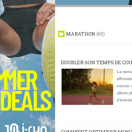
MARATHON
65
DOUBLER SON TEMPS DE COUR
La sema
affronte
course 
allons p
d’entraî
COMMENT OPTIMISER MON