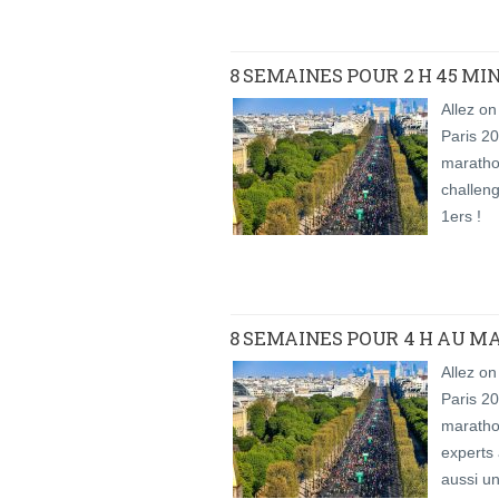
8 SEMAINES POUR 2 H 45 M
Allez on
Paris 20
maratho
challeng
1ers !
8 SEMAINES POUR 4 H AU M
Allez on
Paris 20
marathon
experts
aussi un